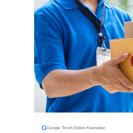
ESKİŞEHİR NÖBETÇİ ECZANELER
Eskişehir Haber İçerikleri
Eskişehir Hava Durumu
Eskişehir Tramvay Saatleri
Eskişehir Otobüs Saatleri
G
Google Tercih Edilen Kaynaklar