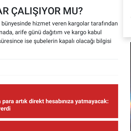
R ÇALIŞIYOR MU?
r bünyesinde hizmet veren kargolar tarafından
amada, arife günü dağıtım ve kargo kabul
resince ise şubelerin kapalı olacağı bilgisi
 para artık direkt hesabınıza yatmayacak:
verdi