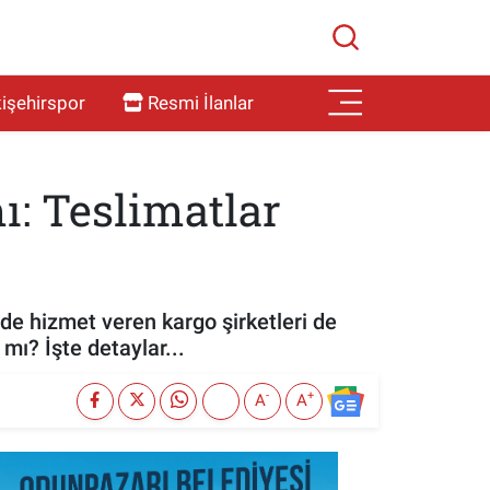
işehirspor
Resmi İlanlar
ı: Teslimatlar
nde hizmet veren kargo şirketleri de
mı? İşte detaylar...
-
+
A
A