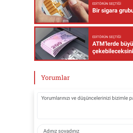
EDITÖRÜN SEÇTIĞI
Bir sigara grub
EDITÖRÜN SEÇTIĞI
ATM'lerde büyük
çekebileceksin
Yorumlar