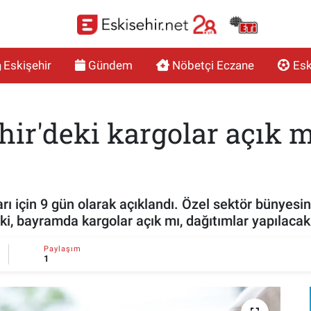
Eskişehir
Gündem
Nöbetçi Eczane
Esk
r'deki kargolar açık m
rı için 9 gün olarak açıklandı. Özel sektör bünyesi
ki, bayramda kargolar açık mı, dağıtımlar yapılacak 
Paylaşım
1