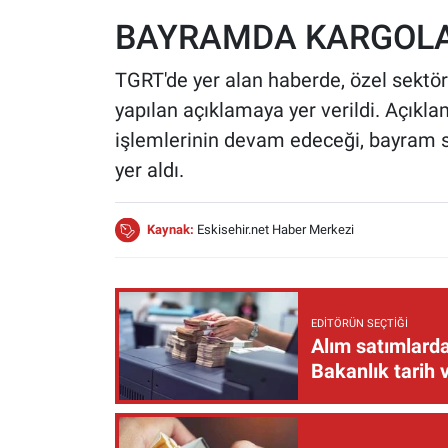
BAYRAMDA KARGOLA
TGRT'de yer alan haberde, özel sektö
yapılan açıklamaya yer verildi. Açıkl
işlemlerinin devam edeceği, bayram sü
yer aldı.
Kaynak:
Eskisehir.net Haber Merkezi
EDITÖRÜN SEÇTIĞI
Alım satımlarda
Bakanlık tarih 