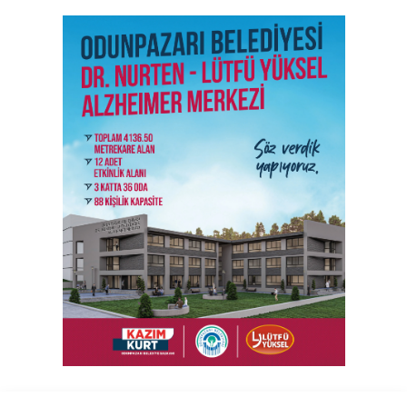
SON İŞ İLANLARI
Tüm ilanları incele →