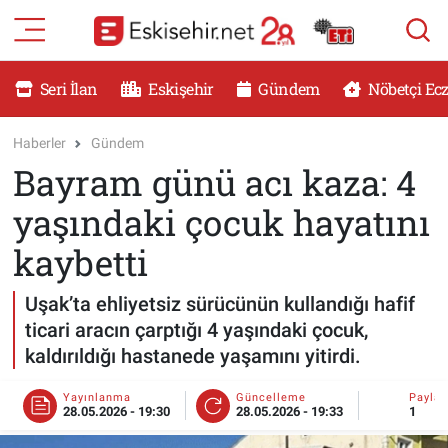
RESMİ İLANLAR
Eskişehir Nöbetçi Eczaneler
Seri İlan
Eskişehir
Gündem
Nöbetçi Ec
GÜNDEM
Eskişehir Hava Durumu
Haberler
Gündem
Bayram günü acı kaza: 4
DÜNYA
Eskişehir Namaz Vakitleri
yaşındaki çocuk hayatını
SAĞLIK
Eskişehir Trafik Yoğunluk Haritası
kaybetti
MAGAZİN
Süper Lig Puan Durumu ve Fikstür
Uşak’ta ehliyetsiz sürücünün kullandığı hafif
ticari aracın çarptığı 4 yaşındaki çocuk,
KADIN
Tüm Manşetler
kaldırıldığı hastanede yaşamını yitirdi.
TEKNOLOJİ
Son Dakika Haberleri
Yayınlanma
Güncelleme
Payla
28.05.2026 - 19:30
28.05.2026 - 19:33
1
YEMEK
Haber Arşivi