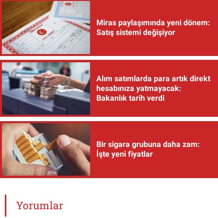
Miras paylaşımında yeni dönem:
Satış sistemi değişiyor
Alım satımlarda para artık direkt
hesabınıza yatmayacak:
Bakanlık tarih verdi
Bir sigara grubuna daha zam:
İşte yeni fiyatlar
Yorumlar