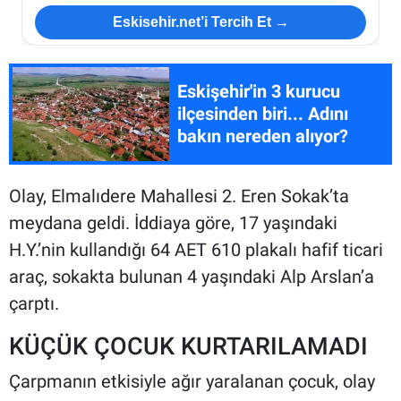
Eskisehir.net’i Tercih Et →
Eskişehir'in 3 kurucu
ilçesinden biri... Adını
bakın nereden alıyor?
Olay, Elmalıdere Mahallesi 2. Eren Sokak’ta
meydana geldi. İddiaya göre, 17 yaşındaki
H.Y.’nin kullandığı 64 AET 610 plakalı hafif ticari
araç, sokakta bulunan 4 yaşındaki Alp Arslan’a
çarptı.
KÜÇÜK ÇOCUK KURTARILAMADI
Çarpmanın etkisiyle ağır yaralanan çocuk, olay