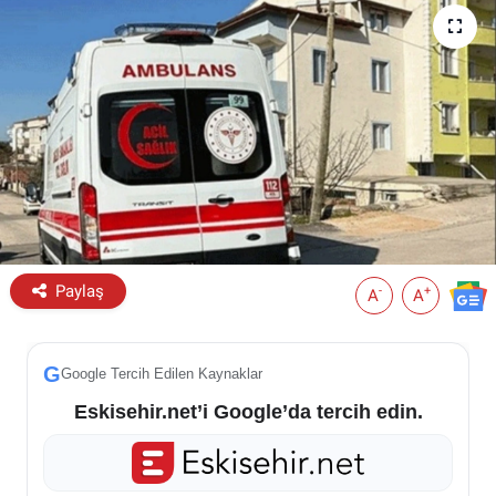
ESKİŞEHİR NÖBETÇİ ECZANELER
Eskişehir Haber İçerikleri
Eskişehir Hava Durumu
Eskişehir Tramvay Saatleri
Eskişehir Otobüs Saatleri
Paylaş
-
+
A
A
G
Google Tercih Edilen Kaynaklar
Eskisehir.net’i Google’da tercih edin.