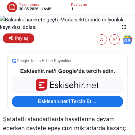
Yayınlanma
Paylaşım
30.05.2026 - 16:45
1
ESKİŞEHİR NÖBETÇİ ECZANELER
Eskişehir Haber İçerikleri
Paylaş
-
+
A
A
Eskişehir Hava Durumu
Eskişehir Tramvay Saatleri
G
Google Tercih Edilen Kaynaklar
Eskisehir.net’i Google’da tercih edin.
Eskişehir Otobüs Saatleri
Eskisehir.net’i Tercih Et →
Şatafatlı standartlarda hayatlarına devam
ederken devlete epey cüzi miktarlarda kazanç