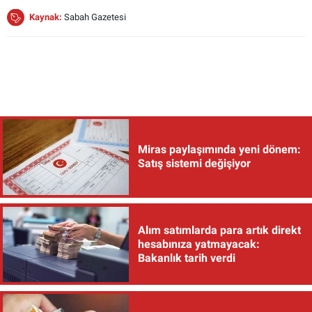
Kaynak:
Sabah Gazetesi
Miras paylaşımında yeni dönem:
Satış sistemi değişiyor
Alım satımlarda para artık direkt
hesabınıza yatmayacak:
Bakanlık tarih verdi