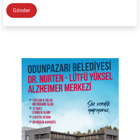
Gönder
SON İŞ İLANLARI
Tüm ilanları incele →