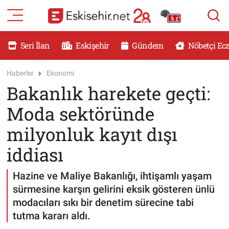
RESMİ İLANLAR
Eskişehir Nöbetçi Eczaneler
Seri İlan
Eskişehir
Gündem
Nöbetçi Ec
GÜNDEM
Eskişehir Hava Durumu
Haberler
Ekonomi
Bakanlık harekete geçti:
DÜNYA
Eskişehir Namaz Vakitleri
Moda sektöründe
SAĞLIK
Eskişehir Trafik Yoğunluk Haritası
milyonluk kayıt dışı
MAGAZİN
Süper Lig Puan Durumu ve Fikstür
iddiası
KADIN
Tüm Manşetler
Hazine ve Maliye Bakanlığı, ihtişamlı yaşam
sürmesine karşın gelirini eksik gösteren ünlü
TEKNOLOJİ
Son Dakika Haberleri
modacıları sıkı bir denetim sürecine tabi
tutma kararı aldı.
YEMEK
Haber Arşivi