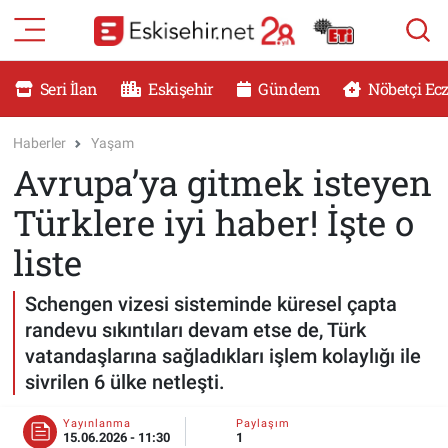
RESMİ İLANLAR
Eskişehir Nöbetçi Eczaneler
Seri İlan
Eskişehir
Gündem
Nöbetçi Ec
GÜNDEM
Eskişehir Hava Durumu
Haberler
Yaşam
Avrupa’ya gitmek isteyen
DÜNYA
Eskişehir Namaz Vakitleri
Türklere iyi haber! İşte o
SAĞLIK
Eskişehir Trafik Yoğunluk Haritası
liste
MAGAZİN
Süper Lig Puan Durumu ve Fikstür
Schengen vizesi sisteminde küresel çapta
randevu sıkıntıları devam etse de, Türk
KADIN
Tüm Manşetler
vatandaşlarına sağladıkları işlem kolaylığı ile
sivrilen 6 ülke netleşti.
TEKNOLOJİ
Son Dakika Haberleri
Yayınlanma
Paylaşım
YEMEK
Haber Arşivi
15.06.2026 - 11:30
1