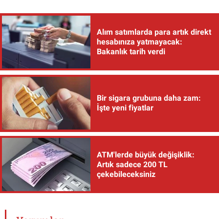
Alım satımlarda para artık direkt
hesabınıza yatmayacak:
Bakanlık tarih verdi
Bir sigara grubuna daha zam:
İşte yeni fiyatlar
ATM'lerde büyük değişiklik:
Artık sadece 200 TL
çekebileceksiniz