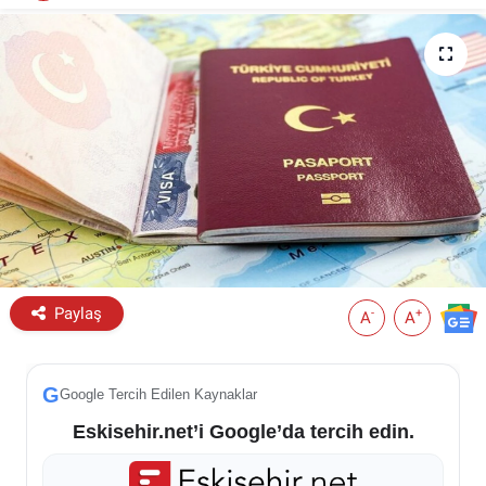
ESKİŞEHİR NÖBETÇİ ECZANELER
Eskişehir Haber İçerikleri
Eskişehir Hava Durumu
Eskişehir Tramvay Saatleri
Eskişehir Otobüs Saatleri
Paylaş
-
+
A
A
G
Google Tercih Edilen Kaynaklar
Eskisehir.net’i Google’da tercih edin.