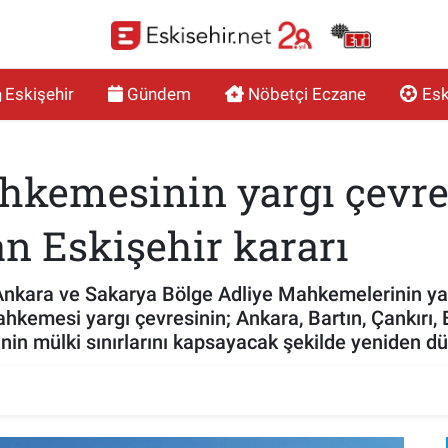
Eskişehir
Gündem
Nöbetçi Eczane
Esk
ahkemesinin yargı çevre
an Eskişehir kararı
Ankara ve Sakarya Bölge Adliye Mahkemelerinin yarg
hkemesi yargı çevresinin; Ankara, Bartın, Çankırı,
rinin mülki sınırlarını kapsayacak şekilde yeniden d