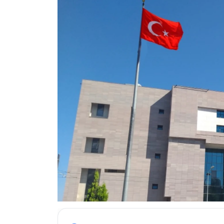
ESKİŞEHİR NÖBETÇİ ECZANELER
Eskişehir Haber İçerikleri
Eskişehir Hava Durumu
Eskişehir Tramvay Saatleri
Eskişehir Otobüs Saatleri