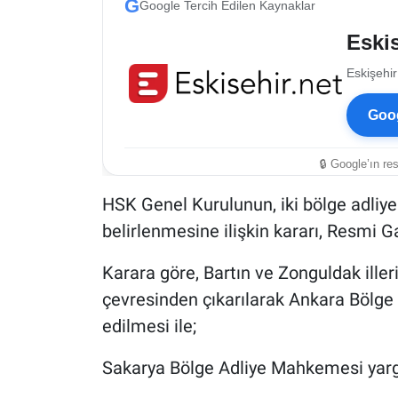
G
Google Tercih Edilen Kaynaklar
Eskis
Eskişehir
Goog
🔒 Google’ın re
HSK Genel Kurulunun, iki bölge adliy
belirlenmesine ilişkin kararı, Resmi 
Karara göre, Bartın ve Zonguldak ille
çevresinden çıkarılarak Ankara Bölge
edilmesi ile;
Sakarya Bölge Adliye Mahkemesi yargı