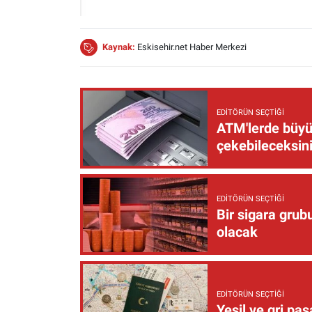
Kaynak:
Eskisehir.net Haber Merkezi
EDITÖRÜN SEÇTIĞI
ATM'lerde büyük
çekebileceksin
EDITÖRÜN SEÇTIĞI
Bir sigara grub
olacak
EDITÖRÜN SEÇTIĞI
Yeşil ve gri pas