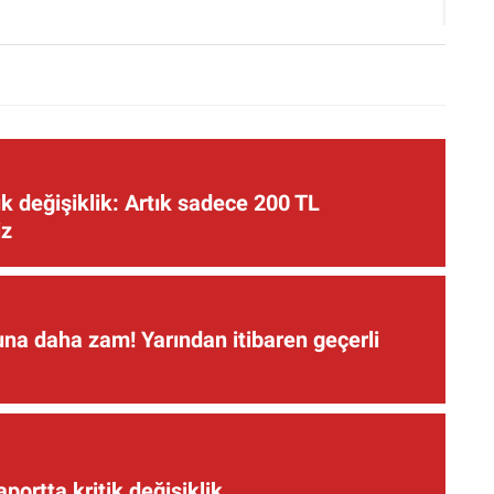
 değişiklik: Artık sadece 200 TL
iz
una daha zam! Yarından itibaren geçerli
aportta kritik değişiklik