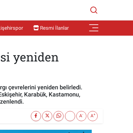
işehirspor
Resmi İlanlar
si yeniden
ı çevrelerini yeniden belirledi.
 Eskişehir, Karabük, Kastamonu,
üzenlendi.
-
+
A
A