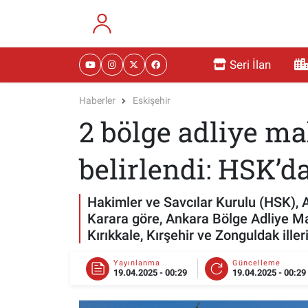
RESMİ İLANLAR
Eskişehir Nöbetçi Eczaneler
Seri İlan
GÜNDEM
Eskişehir Hava Durumu
Haberler
Eskişehir
2 bölge adliye m
DÜNYA
Eskişehir Namaz Vakitleri
SAĞLIK
Eskişehir Trafik Yoğunluk Haritası
belirlendi: HSK’d
MAGAZİN
Süper Lig Puan Durumu ve Fikstür
Hakimler ve Savcılar Kurulu (HSK), 
Karara göre, Ankara Bölge Adliye Ma
KADIN
Tüm Manşetler
Kırıkkale, Kırşehir ve Zonguldak ille
TEKNOLOJİ
Son Dakika Haberleri
Yayınlanma
Güncelleme
19.04.2025 - 00:29
19.04.2025 - 00:29
YEMEK
Haber Arşivi