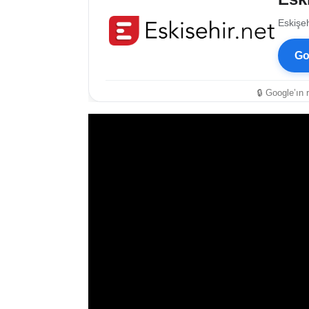
Eskişeh
Go
🔒 Google’ın 