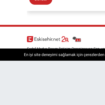
Sedef Medya Basım İletişim Organizasyon San. ve
Tic. A.Ş.
En iyi site deneyimi sağlamak için çerezlerden f