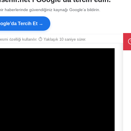
ir haberlerinde güvendiğiniz kaynağı Google’a bildirin.
ogle’da Tercih Et →
resmi özelliği kullanılır. ⏱ Yaklaşık 10 saniye sürer.