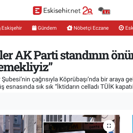
Eskişehir
Gündem
Nöbetçi Eczane
Esk
ler AK Parti standının ön
l emekliyiz”
 Şubesi’nin çağrısıyla Köprübaşı’nda bir araya g
esnasında sık sık “İktidarın celladı TÜİK kapatıls