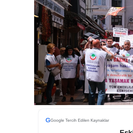
ESKİŞEHİR NÖBETÇİ ECZANELER
Eskişehir Haber İçerikleri
Eskişehir Hava Durumu
Eskişehir Tramvay Saatleri
Eskişehir Otobüs Saatleri
G
Google Tercih Edilen Kaynaklar
Eski