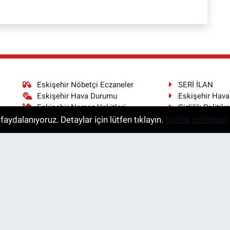
Eskişehir Nöbetçi Eczaneler
SERİ İLAN
Eskişehir Hava Durumu
Eskişehir Hav
Eskişehir Namaz Vakitleri
Gizlilik Politika
Eskişehir Trafik Yoğunluk Haritası
İletişim
aydalanıyoruz. Detaylar için lütfen tıklayın.
Gizlilik politikası
Puan Durumu ve Fikstür
Tüm Manşetler
Son Dakika Haberleri
Haber Arşivi