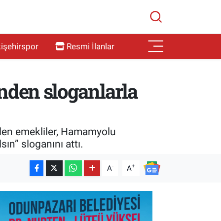
işehirspor
Resmi İlanlar
ünden sloganlarla
elen emekliler, Hamamyolu
ın” sloganını attı.
-
+
A
A