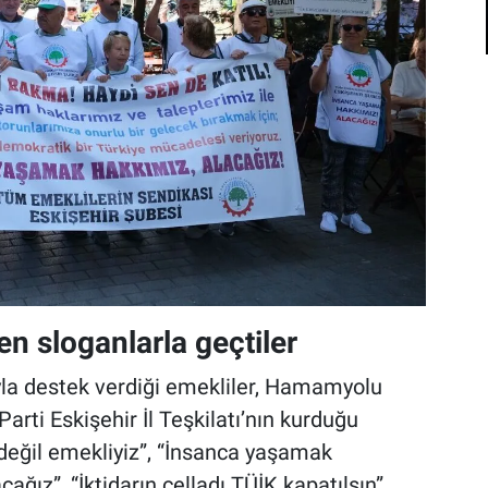
n sloganlarla geçtiler
yla destek verdiği emekliler, Hamamyolu
rti Eskişehir İl Teşkilatı’nın kurduğu
değil emekliyiz”, “İnsanca yaşamak
cağız”, “İktidarın celladı TÜİK kapatılsın”