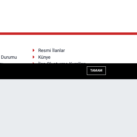
Resmi İlanlar
a Durumu
Künye
sı
İlan Oluşturma Kuralları
TAMAM