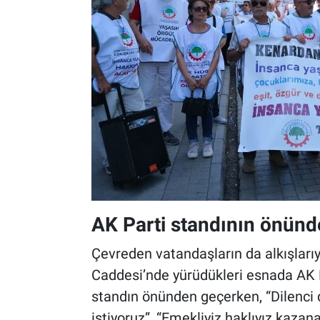
AK Parti standının önünde
Çevreden vatandaşların da alkışları
Caddesi’nde yürüdükleri esnada AK Pa
standın önünden geçerken, “Dilenci 
istiyoruz”, “Emekliyiz haklıyız kazana