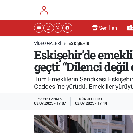
RESMİ İLANLAR
Eskişehir Nöbetçi Eczaneler
Seri İlan
GÜNDEM
Eskişehir Hava Durumu
VIDEO GALERI
ESKİŞEHİR
Eskişehir’de emekli
DÜNYA
Eskişehir Namaz Vakitleri
geçti: “Dilenci deği
SAĞLIK
Eskişehir Trafik Yoğunluk Haritası
Tüm Emeklilerin Sendikası Eskişehir
MAGAZİN
Süper Lig Puan Durumu ve Fikstür
Caddesi’ne yürüdü. Emekliler yürüyüş 
KADIN
Tüm Manşetler
YAYINLANMA
GÜNCELLEME
03.07.2025 - 17:07
03.07.2025 - 17:14
TEKNOLOJİ
Son Dakika Haberleri
YEMEK
Haber Arşivi