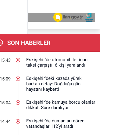
SON HABERLER
Eskişehir'de otomobil ile ticari
15:43
taksi çarpıştı: 6 kişi yaralandı
Eskişehir'deki kazada yürek
15:09
burkan detay: Doğduğu gün
hayatını kaybetti
Eskişehir'de kamuya borcu olanlar
15:04
dikkat: Süre daralıyor
Eskişehir’de dumanları gören
14:44
vatandaşlar 112’yi aradı