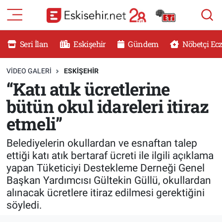
RESMİ İLANLAR
Eskişehir Nöbetçi Eczaneler
Seri İlan
Eskişehir
Gündem
Nöbetçi Ec
GÜNDEM
Eskişehir Hava Durumu
VIDEO GALERI
ESKİŞEHİR
“Katı atık ücretlerine
DÜNYA
Eskişehir Namaz Vakitleri
bütün okul idareleri itiraz
SAĞLIK
Eskişehir Trafik Yoğunluk Haritası
etmeli”
MAGAZİN
Süper Lig Puan Durumu ve Fikstür
Belediyelerin okullardan ve esnaftan talep
ettiği katı atık bertaraf ücreti ile ilgili açıklama
KADIN
Tüm Manşetler
yapan Tüketiciyi Destekleme Derneği Genel
Başkan Yardımcısı Gültekin Güllü, okullardan
TEKNOLOJİ
Son Dakika Haberleri
alınacak ücretlere itiraz edilmesi gerektiğini
söyledi.
YEMEK
Haber Arşivi