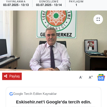
YAYINLANMA
GÜNCELLEME
PAYLAŞIM
03.07.2025 - 13:13
03.07.2025 - 13:14
1
ESKİŞEHİR NÖBETÇİ ECZANELER
Eskişehir Haber İçerikleri
Eskişehir Hava Durumu
Eskişehir Tramvay Saatleri
Eskişehir Otobüs Saatleri
Paylaş
-
+
A
A
G
Google Tercih Edilen Kaynaklar
Eskisehir.net’i Google’da tercih edin.