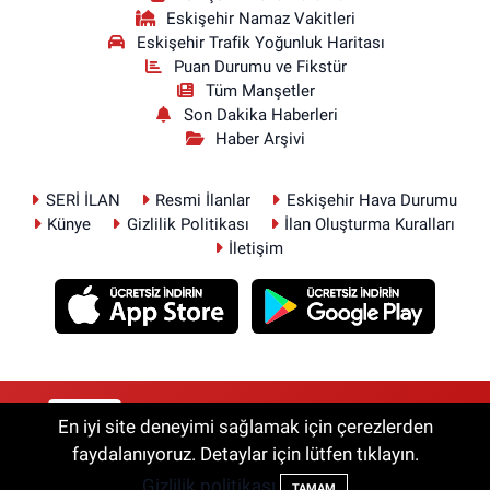
Eskişehir Namaz Vakitleri
Eskişehir Trafik Yoğunluk Haritası
Puan Durumu ve Fikstür
Tüm Manşetler
Son Dakika Haberleri
Haber Arşivi
SERİ İLAN
Resmi İlanlar
Eskişehir Hava Durumu
Künye
Gizlilik Politikası
İlan Oluşturma Kuralları
İletişim
RSS
Copyright © 2026. Her hakkı saklıdır.
En iyi site deneyimi sağlamak için çerezlerden
faydalanıyoruz. Detaylar için lütfen tıklayın.
Gizlilik politikası
Haber Yazılımı:
TE Bilişim
TAMAM