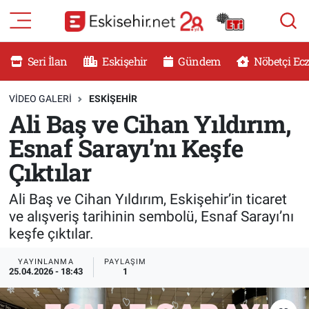
RESMİ İLANLAR
Eskişehir Nöbetçi Eczaneler
Seri İlan
Eskişehir
Gündem
Nöbetçi Ec
GÜNDEM
Eskişehir Hava Durumu
VIDEO GALERI
ESKİŞEHİR
Ali Baş ve Cihan Yıldırım,
DÜNYA
Eskişehir Namaz Vakitleri
Esnaf Sarayı’nı Keşfe
SAĞLIK
Eskişehir Trafik Yoğunluk Haritası
Çıktılar
MAGAZİN
Süper Lig Puan Durumu ve Fikstür
Ali Baş ve Cihan Yıldırım, Eskişehir’in ticaret
ve alışveriş tarihinin sembolü, Esnaf Sarayı’nı
KADIN
Tüm Manşetler
keşfe çıktılar.
TEKNOLOJİ
Son Dakika Haberleri
YAYINLANMA
PAYLAŞIM
25.04.2026 - 18:43
1
YEMEK
Haber Arşivi