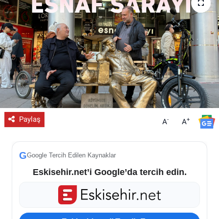
ESKİŞEHİR NÖBETÇİ ECZANELER
Eskişehir Haber İçerikleri
Eskişehir Hava Durumu
Eskişehir Tramvay Saatleri
Eskişehir Otobüs Saatleri
Paylaş
-
+
A
A
G
Google Tercih Edilen Kaynaklar
Eskisehir.net’i Google’da tercih edin.