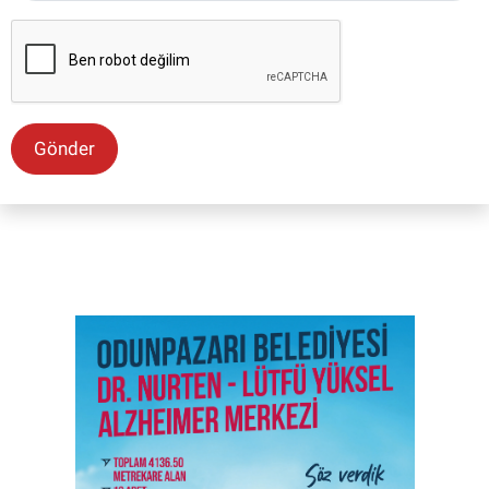
Gönder
SON İŞ İLANLARI
Tüm ilanları incele →