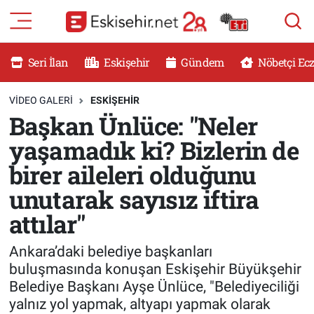
RESMİ İLANLAR
Eskişehir Nöbetçi Eczaneler
Seri İlan
Eskişehir
Gündem
Nöbetçi Ec
GÜNDEM
Eskişehir Hava Durumu
VIDEO GALERI
ESKİŞEHİR
Başkan Ünlüce: "Neler
DÜNYA
Eskişehir Namaz Vakitleri
yaşamadık ki? Bizlerin de
SAĞLIK
Eskişehir Trafik Yoğunluk Haritası
birer aileleri olduğunu
unutarak sayısız iftira
MAGAZİN
Süper Lig Puan Durumu ve Fikstür
attılar"
KADIN
Tüm Manşetler
Ankara’daki belediye başkanları
buluşmasında konuşan Eskişehir Büyükşehir
TEKNOLOJİ
Son Dakika Haberleri
Belediye Başkanı Ayşe Ünlüce, "Belediyeciliği
yalnız yol yapmak, altyapı yapmak olarak
YEMEK
Haber Arşivi