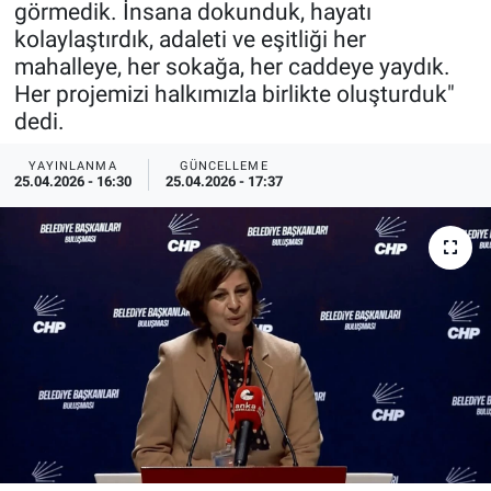
görmedik. İnsana dokunduk, hayatı
kolaylaştırdık, adaleti ve eşitliği her
ESKİŞEHİR NÖBETÇİ ECZANELER
mahalleye, her sokağa, her caddeye yaydık.
Her projemizi halkımızla birlikte oluşturduk"
Eskişehir Haber İçerikleri
dedi.
Eskişehir Hava Durumu
YAYINLANMA
GÜNCELLEME
25.04.2026 - 16:30
25.04.2026 - 17:37
Eskişehir Tramvay Saatleri
Eskişehir Otobüs Saatleri