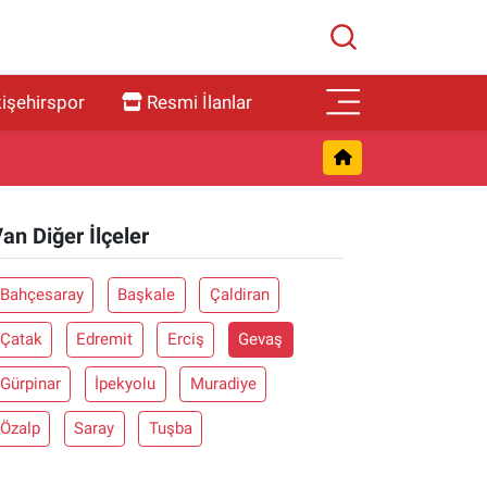
işehirspor
Resmi İlanlar
an Diğer İlçeler
Bahçesaray
Başkale
Çaldiran
Çatak
Edremit
Erciş
Gevaş
Gürpinar
İpekyolu
Muradiye
Özalp
Saray
Tuşba