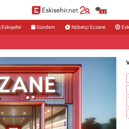
Eskişehir
Gündem
Nöbetçi Eczane
Esk
V