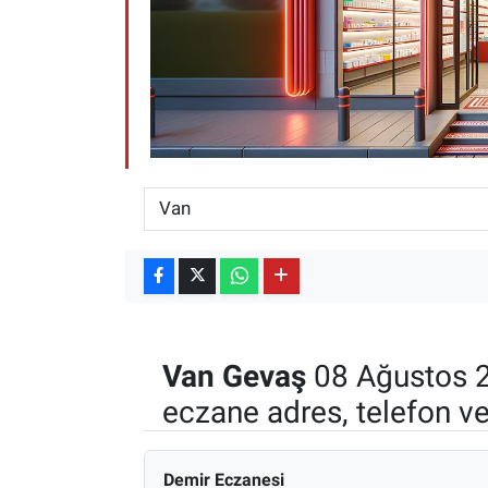
ESKİŞEHİR NÖBETÇİ ECZANELER
Eskişehir Haber İçerikleri
Eskişehir Hava Durumu
Eskişehir Tramvay Saatleri
Eskişehir Otobüs Saatleri
Van
Gevaş
08 Ağustos 2
eczane adres, telefon v
Demir Eczanesi