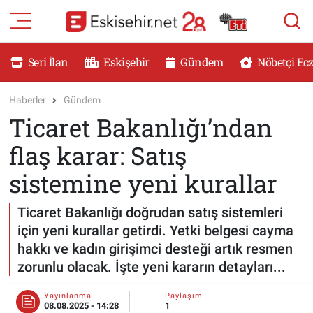
RESMİ İLANLAR
Eskişehir Nöbetçi Eczaneler
Seri İlan
Eskişehir
Gündem
Nöbetçi Ec
GÜNDEM
Eskişehir Hava Durumu
Haberler
Gündem
Ticaret Bakanlığı’ndan
DÜNYA
Eskişehir Namaz Vakitleri
flaş karar: Satış
SAĞLIK
Eskişehir Trafik Yoğunluk Haritası
sistemine yeni kurallar
MAGAZİN
Süper Lig Puan Durumu ve Fikstür
Ticaret Bakanlığı doğrudan satış sistemleri
için yeni kurallar getirdi. Yetki belgesi cayma
KADIN
Tüm Manşetler
hakkı ve kadın girişimci desteği artık resmen
zorunlu olacak. İşte yeni kararın detayları...
TEKNOLOJİ
Son Dakika Haberleri
Yayınlanma
Paylaşım
YEMEK
Haber Arşivi
08.08.2025 - 14:28
1