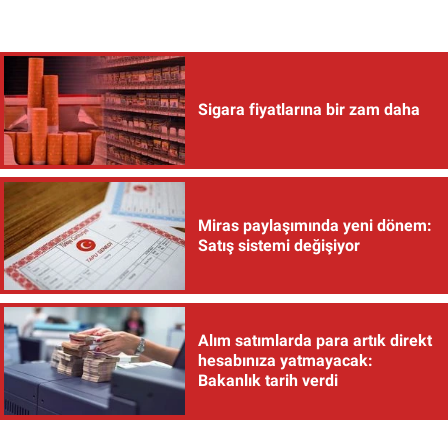
Sigara fiyatlarına bir zam daha
Miras paylaşımında yeni dönem:
Satış sistemi değişiyor
Alım satımlarda para artık direkt
hesabınıza yatmayacak:
Bakanlık tarih verdi