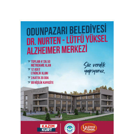
SON İŞ İLANLARI
Tüm ilanları incele →