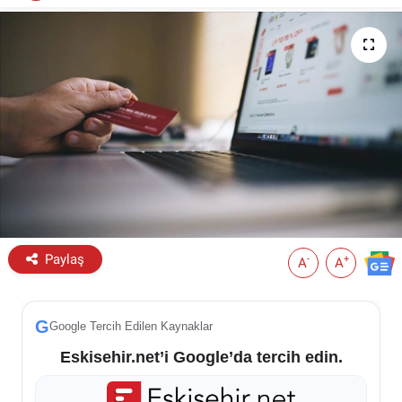
ESKİŞEHİR NÖBETÇİ ECZANELER
Eskişehir Haber İçerikleri
Eskişehir Hava Durumu
Eskişehir Tramvay Saatleri
Eskişehir Otobüs Saatleri
Paylaş
-
+
A
A
G
Google Tercih Edilen Kaynaklar
Eskisehir.net’i Google’da tercih edin.