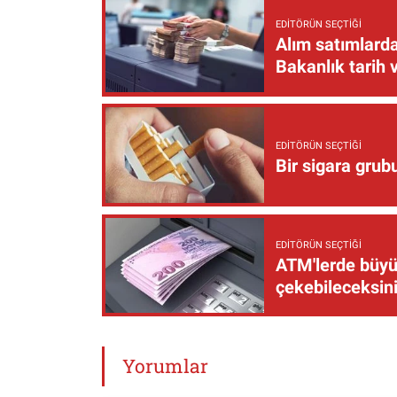
EDITÖRÜN SEÇTIĞI
Alım satımlarda
Bakanlık tarih 
EDITÖRÜN SEÇTIĞI
Bir sigara grub
EDITÖRÜN SEÇTIĞI
ATM'lerde büyük
çekebileceksin
Yorumlar