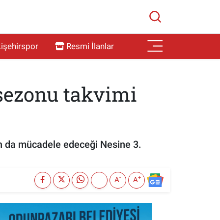
işehirspor
Resmi İlanlar
 sezonu takvimi
n da mücadele edeceği Nesine 3.
-
+
A
A