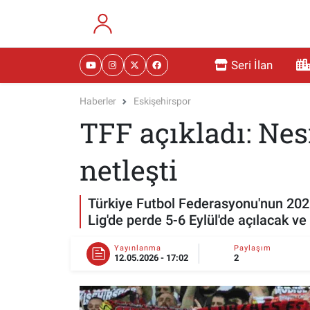
RESMİ İLANLAR
Eskişehir Nöbetçi Eczaneler
Seri İlan
GÜNDEM
Eskişehir Hava Durumu
Haberler
Eskişehirspor
TFF açıkladı: Nes
DÜNYA
Eskişehir Namaz Vakitleri
SAĞLIK
Eskişehir Trafik Yoğunluk Haritası
netleşti
MAGAZİN
Süper Lig Puan Durumu ve Fikstür
Türkiye Futbol Federasyonu'nun 202
Lig'de perde 5-6 Eylül'de açılacak 
KADIN
Tüm Manşetler
Yayınlanma
Paylaşım
12.05.2026 - 17:02
2
TEKNOLOJİ
Son Dakika Haberleri
YEMEK
Haber Arşivi