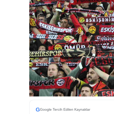
ESKİŞEHİR NÖBETÇİ ECZANELER
Eskişehir Haber İçerikleri
Eskişehir Hava Durumu
Eskişehir Tramvay Saatleri
Eskişehir Otobüs Saatleri
G
Google Tercih Edilen Kaynaklar