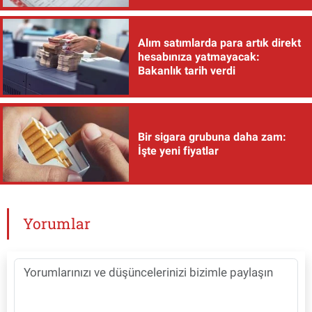
Alım satımlarda para artık direkt
hesabınıza yatmayacak:
Bakanlık tarih verdi
Bir sigara grubuna daha zam:
İşte yeni fiyatlar
Yorumlar