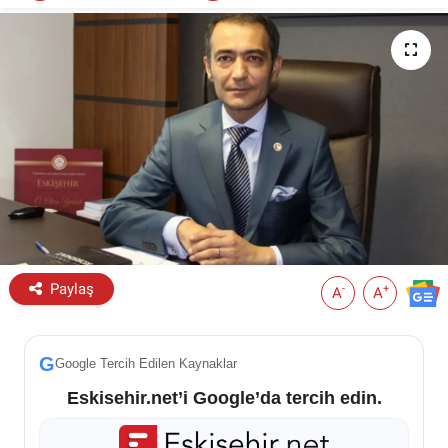
ESKİŞEHİR NÖBETÇİ ECZANELER
Eskişehir Haber İçerikleri
Eskişehir Hava Durumu
Eskişehir Tramvay Saatleri
Eskişehir Otobüs Saatleri
Paylaş
-
+
A
A
G
Google Tercih Edilen Kaynaklar
Eskisehir.net’i Google’da tercih edin.