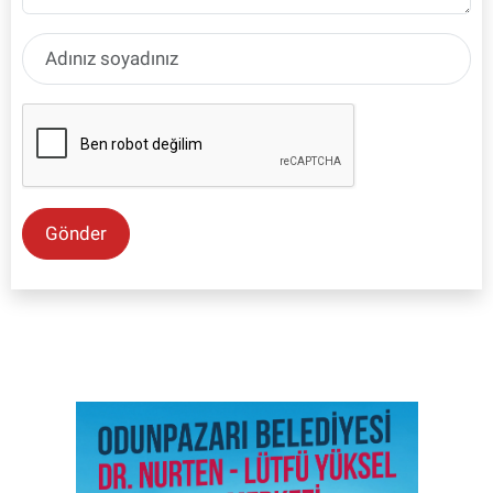
Gönder
SON İŞ İLANLARI
Tüm ilanları incele →