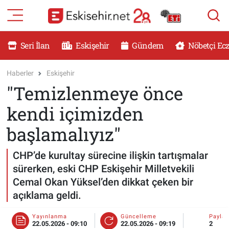
RESMİ İLANLAR
Eskişehir Nöbetçi Eczaneler
Seri İlan
Eskişehir
Gündem
Nöbetçi Ec
GÜNDEM
Eskişehir Hava Durumu
Haberler
Eskişehir
"Temizlenmeye önce
DÜNYA
Eskişehir Namaz Vakitleri
kendi içimizden
SAĞLIK
Eskişehir Trafik Yoğunluk Haritası
başlamalıyız"
MAGAZİN
Süper Lig Puan Durumu ve Fikstür
CHP’de kurultay sürecine ilişkin tartışmalar
sürerken, eski CHP Eskişehir Milletvekili
KADIN
Tüm Manşetler
Cemal Okan Yüksel’den dikkat çeken bir
açıklama geldi.
TEKNOLOJİ
Son Dakika Haberleri
Yayınlanma
Güncelleme
Payla
YEMEK
Haber Arşivi
22.05.2026 - 09:10
22.05.2026 - 09:19
2