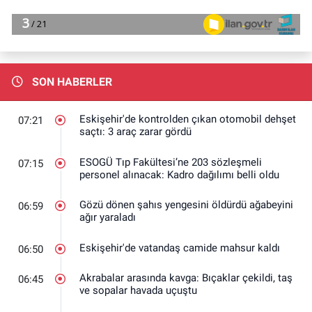
SON HABERLER
Eskişehir'de kontrolden çıkan otomobil dehşet
07:21
saçtı: 3 araç zarar gördü
ESOGÜ Tıp Fakültesi’ne 203 sözleşmeli
07:15
personel alınacak: Kadro dağılımı belli oldu
Gözü dönen şahıs yengesini öldürdü ağabeyini
06:59
ağır yaraladı
Eskişehir'de vatandaş camide mahsur kaldı
06:50
Akrabalar arasında kavga: Bıçaklar çekildi, taş
06:45
ve sopalar havada uçuştu