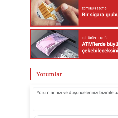
EDITÖRÜN SEÇTIĞI
Bir sigara grub
EDITÖRÜN SEÇTIĞI
ATM'lerde büyük
çekebileceksin
Yorumlar