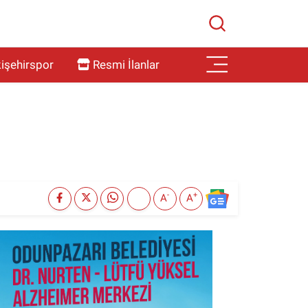
işehirspor
Resmi İlanlar
-
+
A
A