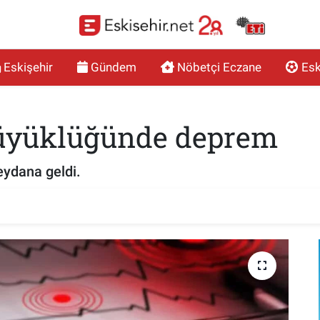
Eskişehir
Gündem
Nöbetçi Eczane
Esk
büyüklüğünde deprem
ydana geldi.