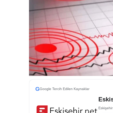
ESKİŞEHİR NÖBETÇİ ECZANELER
Eskişehir Haber İçerikleri
Eskişehir Hava Durumu
Eskişehir Tramvay Saatleri
Eskişehir Otobüs Saatleri
G
Google Tercih Edilen Kaynaklar
Eskis
Eskişehir