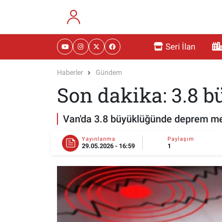
RESMİ İLANLAR
Eskişehir Nöbetçi Eczaneler
Seri İlan
GÜNDEM
Eskişehir Hava Durumu
Haberler
Gündem
Son dakika: 3.8 
DÜNYA
Eskişehir Namaz Vakitleri
SAĞLIK
Eskişehir Trafik Yoğunluk Haritası
Van'da 3.8 büyüklüğünde deprem me
MAGAZİN
Süper Lig Puan Durumu ve Fikstür
Yayınlanma
Paylaşım
29.05.2026 - 16:59
1
KADIN
Tüm Manşetler
TEKNOLOJİ
Son Dakika Haberleri
YEMEK
Haber Arşivi