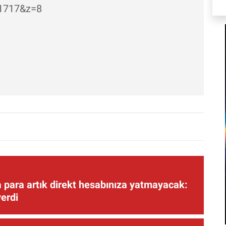
.1717&z=8
 para artık direkt hesabınıza yatmayacak:
verdi