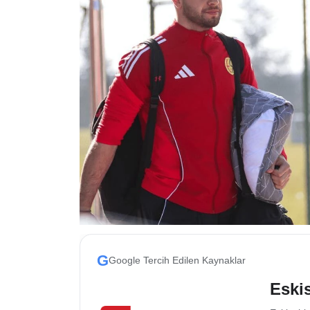
ESKİŞEHİR NÖBETÇİ ECZANELER
Eskişehir Haber İçerikleri
Eskişehir Hava Durumu
Eskişehir Tramvay Saatleri
Eskişehir Otobüs Saatleri
G
Google Tercih Edilen Kaynaklar
Eskis