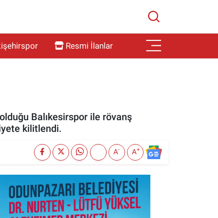
işehirspor
Resmi İlanlar
 olduğu Balıkesirspor ile rövanş
ete kilitlendi.
-
+
A
A