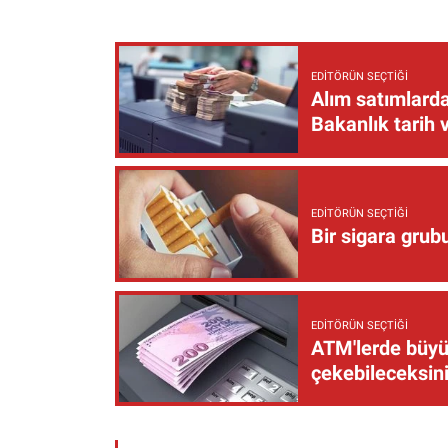
EDITÖRÜN SEÇTIĞI
Alım satımlarda
Bakanlık tarih 
EDITÖRÜN SEÇTIĞI
Bir sigara grub
EDITÖRÜN SEÇTIĞI
ATM'lerde büyük
çekebileceksin