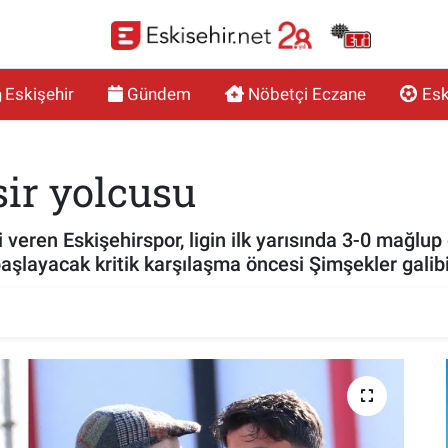
Eskişehir
Gündem
Nöbetçi Eczane
Esk
ir yolcusu
veren Eskişehirspor, ligin ilk yarısında 3-0 mağlup
aşlayacak kritik karşılaşma öncesi Şimşekler galibiy