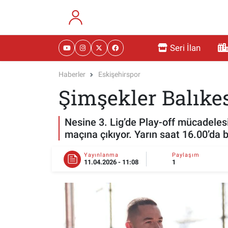
RESMİ İLANLAR
Eskişehir Nöbetçi Eczaneler
Seri İlan
GÜNDEM
Eskişehir Hava Durumu
Haberler
Eskişehirspor
Şimşekler Balıkes
DÜNYA
Eskişehir Namaz Vakitleri
SAĞLIK
Eskişehir Trafik Yoğunluk Haritası
Nesine 3. Lig’de Play-off mücadelesi 
maçına çıkıyor. Yarın saat 16.00’da b
MAGAZİN
Süper Lig Puan Durumu ve Fikstür
Yayınlanma
Paylaşım
11.04.2026 - 11:08
1
KADIN
Tüm Manşetler
TEKNOLOJİ
Son Dakika Haberleri
YEMEK
Haber Arşivi