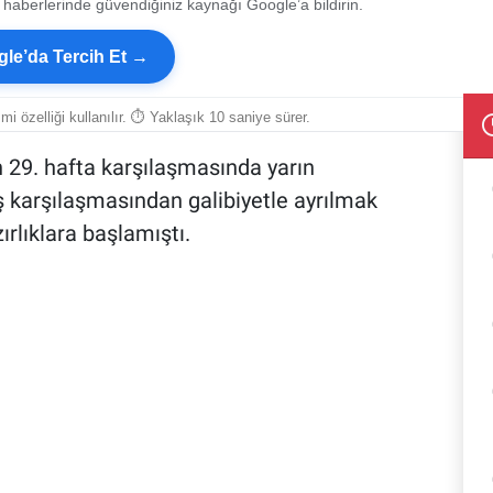
 haberlerinde güvendiğiniz kaynağı Google’a bildirin.
le’da Tercih Et →
smi özelliği kullanılır. ⏱ Yaklaşık 10 saniye sürer.
n 29. hafta karşılaşmasında yarın
ş karşılaşmasından galibiyetle ayrılmak
ırlıklara başlamıştı.