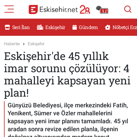
RESMİ İLANLAR
Eskişehir Nöbetçi Eczaneler
Seri İlan
Eskişehir
Gündem
Nöbetçi Ec
GÜNDEM
Eskişehir Hava Durumu
Haberler
Eskişehir
Eskişehir'de 45 yıllık
DÜNYA
Eskişehir Namaz Vakitleri
imar sorunu çözülüyor: 4
SAĞLIK
Eskişehir Trafik Yoğunluk Haritası
mahalleyi kapsayan yeni
MAGAZİN
Süper Lig Puan Durumu ve Fikstür
plan!
KADIN
Tüm Manşetler
Günyüzü Belediyesi, ilçe merkezindeki Fatih,
Yenikent, Sümer ve Özler mahallelerini
TEKNOLOJİ
Son Dakika Haberleri
kapsayan yeni imar planını tamamladı. 45 yıl
aradan sonra revize edilen planla, ilçenin
YEMEK
Haber Arşivi
doğalgaz altyapısından modern konut