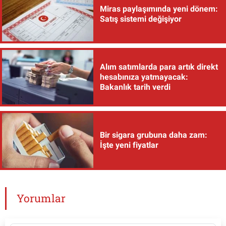
Miras paylaşımında yeni dönem:
Satış sistemi değişiyor
Alım satımlarda para artık direkt
hesabınıza yatmayacak:
Bakanlık tarih verdi
Bir sigara grubuna daha zam:
İşte yeni fiyatlar
Yorumlar