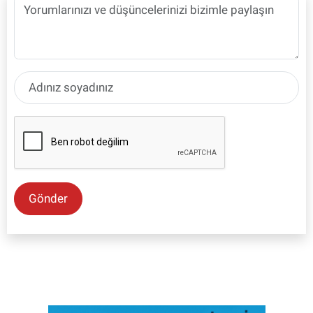
Gönder
SON İŞ İLANLARI
Tüm ilanları incele →