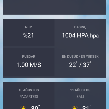
NEM
BASINÇ
%21
1004 HPA
hpa
RÜZGAR
EN DÜŞÜK / EN YÜKSEK
°
°
1.00 M/S
22
/ 37
10 AĞUSTOS
11 AĞUSTOS
PAZARTESI
SALI
°
°
30
31