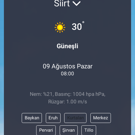
Siirt
ESKİŞEHİR NÖBETÇİ ECZANELER
°
30
Eskişehir Haber İçerikleri
Eskişehir Hava Durumu
Güneşli
Eskişehir Tramvay Saatleri
09 Ağustos Pazar
Eskişehir Otobüs Saatleri
08:00
Nem: %21, Basınç: 1004 hpa hPa,
Rüzgar: 1.00 m/s
Baykan
Eruh
Kurtalan
Merkez
Pervari
Şirvan
Tillo