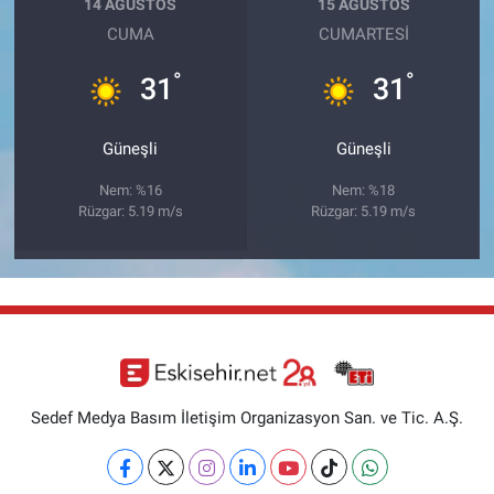
14 AĞUSTOS
15 AĞUSTOS
CUMA
CUMARTESI
°
°
31
31
Güneşli
Güneşli
Nem: %16
Nem: %18
Rüzgar: 5.19 m/s
Rüzgar: 5.19 m/s
Sedef Medya Basım İletişim Organizasyon San. ve Tic. A.Ş.