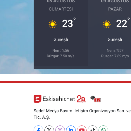
08 AĞUSTOS
09 AĞUSTOS
CUMARTESI
PAZAR
°
°
23
22
Güneşli
Güneşli
Nem: %56
Nem: %57
Rüzgar: 7.50 m/s
Rüzgar: 7.89 m/s
Sedef Medya Basım İletişim Organizasyon San. ve
Tic. A.Ş.