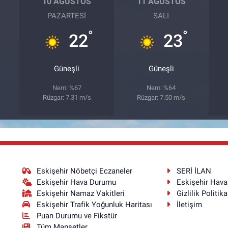
10 AĞUSTOS
11 AĞUSTOS
PAZARTESI
SALI
°
°
22
23
Güneşli
Güneşli
Nem: %67
Nem: %64
Rüzgar: 7.31 m/s
Rüzgar: 7.50 m/s
Eskişehir Nöbetçi Eczaneler
SERİ İLAN
Eskişehir Hava Durumu
Eskişehir Hav
Eskişehir Namaz Vakitleri
Gizlilik Politika
Eskişehir Trafik Yoğunluk Haritası
İletişim
Puan Durumu ve Fikstür
Tüm Manşetler