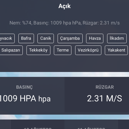
Açık
Nem: %74, Basınç: 1009 hpa hPa, Rüzgar: 2.31 m/s
yvacık
Bafra
Canik
Çarşamba
Havza
İlkadım
Salıpazarı
Tekkeköy
Terme
Vezirköprü
Yakakent
BASINÇ
RÜZGAR
1009 HPA
2.31 M/S
hpa