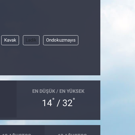
Kavak
Ladik
Ondokuzmayıs
EN DÜŞÜK / EN YÜKSEK
°
°
14
/ 32