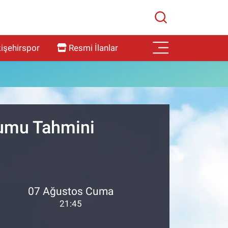
işehirspor
Resmi İlanlar
rumu Tahmini
07 Ağustos Cuma
21:45