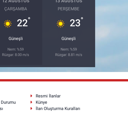
12 AĞUSTOS
13 AĞUSTOS
ÇARŞAMBA
PERŞEMBE
°
°
22
23
Güneşli
Güneşli
Nem: %59
Nem: %59
Rüzgar: 8.00 m/s
Rüzgar: 8.81 m/s
Resmi İlanlar
a Durumu
Künye
sı
İlan Oluşturma Kuralları