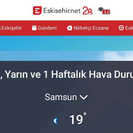
Eskişehir
Gündem
Nöbetçi Eczane
Esk
, Yarın ve 1 Haftalık Hava Du
Samsun
°
19