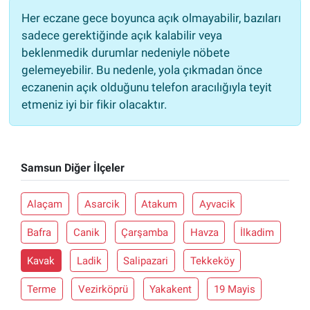
Her eczane gece boyunca açık olmayabilir, bazıları
sadece gerektiğinde açık kalabilir veya
beklenmedik durumlar nedeniyle nöbete
gelemeyebilir. Bu nedenle, yola çıkmadan önce
eczanenin açık olduğunu telefon aracılığıyla teyit
etmeniz iyi bir fikir olacaktır.
Samsun Diğer İlçeler
Alaçam
Asarcik
Atakum
Ayvacik
Bafra
Canik
Çarşamba
Havza
İlkadim
Kavak
Ladik
Salipazari
Tekkeköy
Terme
Vezirköprü
Yakakent
19 Mayis