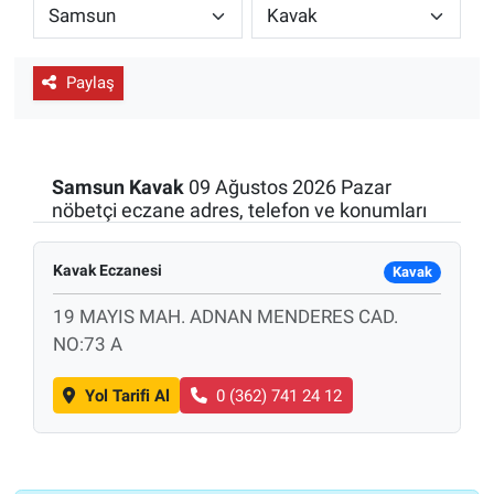
ESKİŞEHİR NÖBETÇİ ECZANELER
Paylaş
Eskişehir Haber İçerikleri
Eskişehir Hava Durumu
Samsun
Kavak
09 Ağustos 2026 Pazar
Eskişehir Tramvay Saatleri
nöbetçi eczane adres, telefon ve konumları
Eskişehir Otobüs Saatleri
Kavak Eczanesi
Kavak
19 MAYIS MAH. ADNAN MENDERES CAD.
NO:73 A
Yol Tarifi Al
0 (362) 741 24 12