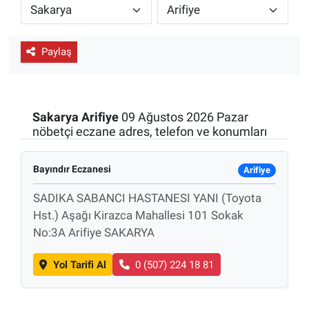
ESKİŞEHİR NÖBETÇİ ECZANELER
Paylaş
Eskişehir Haber İçerikleri
Eskişehir Hava Durumu
Sakarya
Arifiye
09 Ağustos 2026 Pazar
Eskişehir Tramvay Saatleri
nöbetçi eczane adres, telefon ve konumları
Eskişehir Otobüs Saatleri
Bayındır Eczanesi
Arifiye
SADIKA SABANCI HASTANESI YANI (Toyota
Hst.) Aşağı Kirazca Mahallesi 101 Sokak
No:3A Arifiye SAKARYA
Yol Tarifi Al
0 (507) 224 18 81