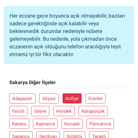
Her eczane gece boyunca açık olmayabilir, bazıları
sadece gerektiğinde açık kalabilir veya
beklenmedik durumlar nedeniyle nöbete
gelemeyebilir. Bu nedenle, yola çıkmadan önce
eczanenin açık olduğunu telefon aracılığıyla teyit
etmeniz iyi bir fikir olacaktır.
Sakarya Diğer İlçeler
Adapazari
Akyazi
Arifiye
Erenler
Ferizli
Geyve
Hendek
Karapürçek
Karasu
Kaynarca
Kocaali
Pamukova
Sapanca
Serdivan
Söğütlü
Tarakli