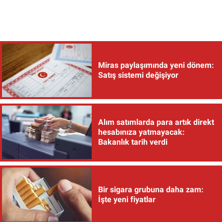
Miras paylaşımında yeni dönem:
Satış sistemi değişiyor
Alım satımlarda para artık direkt
hesabınıza yatmayacak:
Bakanlık tarih verdi
Bir sigara grubuna daha zam:
İşte yeni fiyatlar