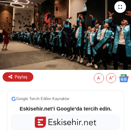
ESKİŞEHİR NÖBETÇİ ECZANELER
Eskişehir Haber İçerikleri
Eskişehir Hava Durumu
Eskişehir Tramvay Saatleri
Eskişehir Otobüs Saatleri
Paylaş
-
+
A
A
G
Google Tercih Edilen Kaynaklar
Eskisehir.net’i Google’da tercih edin.