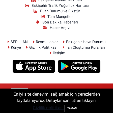
Eskişehir Namaz Vakitleri
Eskişehir Trafik Yoğunluk Haritası
Puan Durumu ve Fikstür
Tüm Manşetler
Son Dakika Haberleri
Haber Arşivi
SERİ İLAN
Resmi İlanlar
Eskişehir Hava Durumu
Künye
Gizlilik Politikası
İlan Oluşturma Kuralları
İletişim
RSS
Copyright © 2026. Her hakkı saklıdır.
En iyi site deneyimi sağlamak için çerezlerden
faydalanıyoruz. Detaylar için lütfen tıklayın.
Gizlilik politikası
Haber Yazılımı:
TE Bilişim
TAMAM