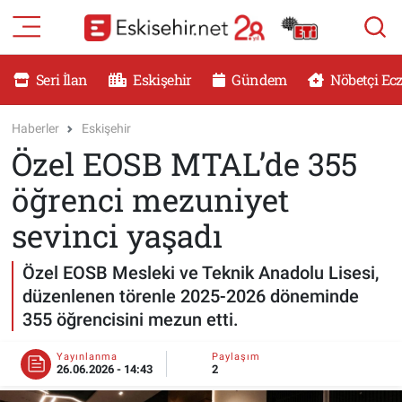
RESMİ İLANLAR
Eskişehir Nöbetçi Eczaneler
Seri İlan
Eskişehir
Gündem
Nöbetçi Ec
GÜNDEM
Eskişehir Hava Durumu
Haberler
Eskişehir
Özel EOSB MTAL’de 355
DÜNYA
Eskişehir Namaz Vakitleri
öğrenci mezuniyet
SAĞLIK
Eskişehir Trafik Yoğunluk Haritası
sevinci yaşadı
MAGAZİN
Süper Lig Puan Durumu ve Fikstür
Özel EOSB Mesleki ve Teknik Anadolu Lisesi,
düzenlenen törenle 2025-2026 döneminde
KADIN
Tüm Manşetler
355 öğrencisini mezun etti.
TEKNOLOJİ
Son Dakika Haberleri
Yayınlanma
Paylaşım
26.06.2026 - 14:43
2
YEMEK
Haber Arşivi