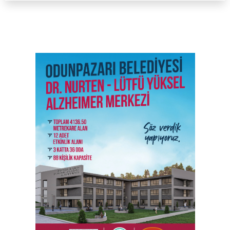
SON İŞ İLANLARI
Tüm ilanları incele →