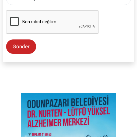
Gönder
SON İŞ İLANLARI
Tüm ilanları incele →