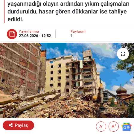
yaşanmadığı olayın ardından yıkım çalışmaları
durduruldu, hasar gören dükkanlar ise tahliye
ESKİŞEHİR NÖBETÇİ ECZANELER
edildi.
Eskişehir Haber İçerikleri
Yayınlanma
Paylaşım
27.06.2026 - 12:52
1
Eskişehir Hava Durumu
Eskişehir Tramvay Saatleri
Eskişehir Otobüs Saatleri
Paylaş
-
+
A
A