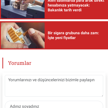
Alım satımlarda para artık direkt
hesabınıza yatmayacak:
Bakanlık tarih verdi
Bir sigara grubuna daha zam:
İşte yeni fiyatlar
Yorumlar