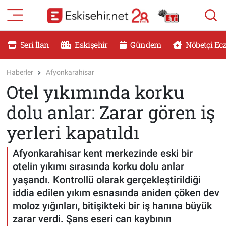
RESMİ İLANLAR
Eskişehir Nöbetçi Eczaneler
Seri İlan
Eskişehir
Gündem
Nöbetçi Ec
GÜNDEM
Eskişehir Hava Durumu
Haberler
Afyonkarahisar
Otel yıkımında korku
DÜNYA
Eskişehir Namaz Vakitleri
dolu anlar: Zarar gören iş
SAĞLIK
Eskişehir Trafik Yoğunluk Haritası
yerleri kapatıldı
MAGAZİN
Süper Lig Puan Durumu ve Fikstür
Afyonkarahisar kent merkezinde eski bir
otelin yıkımı sırasında korku dolu anlar
KADIN
Tüm Manşetler
yaşandı. Kontrollü olarak gerçekleştirildiği
iddia edilen yıkım esnasında aniden çöken dev
TEKNOLOJİ
Son Dakika Haberleri
moloz yığınları, bitişikteki bir iş hanına büyük
zarar verdi. Şans eseri can kaybının
YEMEK
Haber Arşivi