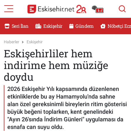
RESMİ İLANLAR
Eskişehir Nöbetçi Eczaneler
Seri İlan
Eskişehir
Gündem
Nöbetçi Ec
GÜNDEM
Eskişehir Hava Durumu
Haberler
Eskişehir
Eskişehirliler hem
DÜNYA
Eskişehir Namaz Vakitleri
indirime hem müziğe
SAĞLIK
Eskişehir Trafik Yoğunluk Haritası
doydu
MAGAZİN
Süper Lig Puan Durumu ve Fikstür
2026 Eskişehir Yılı kapsamında düzenlenen
etkinliklerde bu ay Hamamyolu'nda sahne
KADIN
Tüm Manşetler
alan özel gereksinimli bireylerin ritim gösterisi
büyük beğeni toplarken, kent genelindeki
TEKNOLOJİ
Son Dakika Haberleri
"Ayın 26'sında İndirim Günleri" uygulaması da
esnafa can suyu oldu.
YEMEK
Haber Arşivi