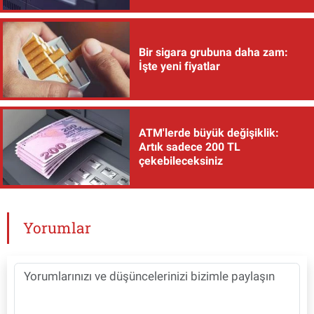
Bir sigara grubuna daha zam:
İşte yeni fiyatlar
ATM'lerde büyük değişiklik:
Artık sadece 200 TL
çekebileceksiniz
Yorumlar