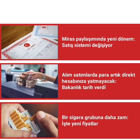
Miras paylaşımında yeni dönem:
Satış sistemi değişiyor
Alım satımlarda para artık direkt
hesabınıza yatmayacak:
Bakanlık tarih verdi
Bir sigara grubuna daha zam:
İşte yeni fiyatlar