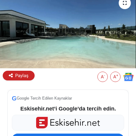
ESKİŞEHİR NÖBETÇİ ECZANELER
Eskişehir Haber İçerikleri
Eskişehir Hava Durumu
Eskişehir Tramvay Saatleri
Eskişehir Otobüs Saatleri
Paylaş
-
+
A
A
G
Google Tercih Edilen Kaynaklar
Eskisehir.net’i Google’da tercih edin.