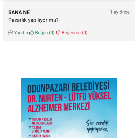
SANA NE
1 ay önce
Pazarlık yapılıyor mu?
Yanıtla
Beğen (
0
)
Beğenme (
0
)
SON İŞ İLANLARI
Tüm ilanları incele →