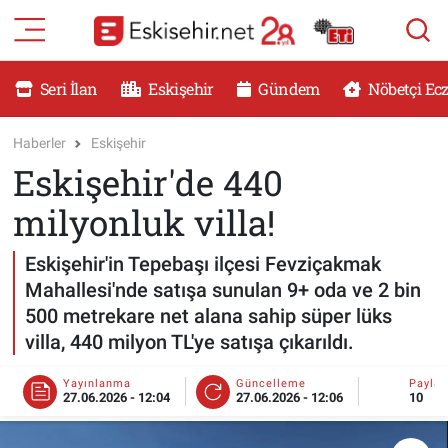
RESMİ İLANLAR
Eskişehir Nöbetçi Eczaneler
Seri İlan
Eskişehir
Gündem
Nöbetçi Ec
GÜNDEM
Eskişehir Hava Durumu
Haberler
Eskişehir
Eskişehir'de 440
DÜNYA
Eskişehir Namaz Vakitleri
milyonluk villa!
SAĞLIK
Eskişehir Trafik Yoğunluk Haritası
Eskişehir'in Tepebaşı ilçesi Fevziçakmak
MAGAZİN
Süper Lig Puan Durumu ve Fikstür
Mahallesi'nde satışa sunulan 9+ oda ve 2 bin
500 metrekare net alana sahip süper lüks
KADIN
Tüm Manşetler
villa, 440 milyon TL'ye satışa çıkarıldı.
TEKNOLOJİ
Son Dakika Haberleri
Yayınlanma
Güncelleme
Payla
27.06.2026 - 12:04
27.06.2026 - 12:06
10
YEMEK
Haber Arşivi