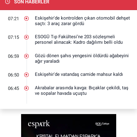
SON HABERLER
Eskişehir'de kontrolden çıkan otomobil dehşet
07:21
saçtı: 3 araç zarar gördü
ESOGÜ Tıp Fakültesi’ne 203 sözleşmeli
07:15
personel alınacak: Kadro dağılımı belli oldu
Gözü dönen şahıs yengesini öldürdü ağabeyini
06:59
ağır yaraladı
Eskişehir'de vatandaş camide mahsur kaldı
06:50
Akrabalar arasında kavga: Bıçaklar çekildi, taş
06:45
ve sopalar havada uçuştu