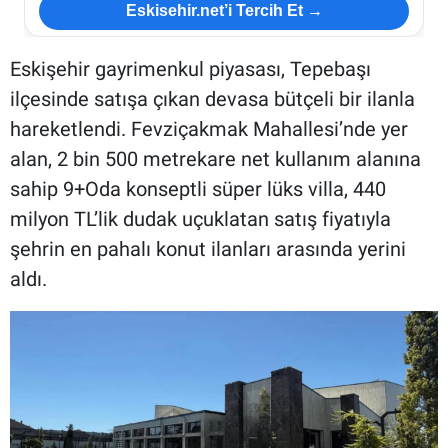
Eskisehir.net’i Tercih Et →
Eskişehir gayrimenkul piyasası, Tepebaşı
ilçesinde satışa çıkan devasa bütçeli bir ilanla
hareketlendi. Fevziçakmak Mahallesi’nde yer
alan, 2 bin 500 metrekare net kullanım alanına
sahip 9+Oda konseptli süper lüks villa, 440
milyon TL’lik dudak uçuklatan satış fiyatıyla
şehrin en pahalı konut ilanları arasında yerini
aldı.