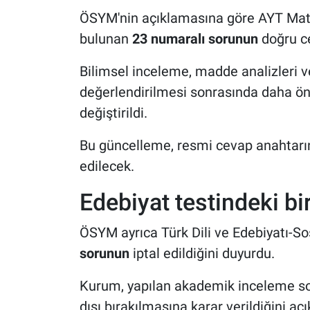
ÖSYM'nin açıklamasına göre AYT Mate
bulunan
23 numaralı sorunun
doğru ce
Bilimsel inceleme, madde analizleri ve
değerlendirilmesi sonrasında daha ö
değiştirildi.
Bu güncelleme, resmi cevap anahtarın
edilecek.
Edebiyat testindeki bir
ÖSYM ayrıca Türk Dili ve Edebiyatı-Sos
sorunun
iptal edildiğini duyurdu.
Kurum, yapılan akademik inceleme s
dışı bırakılmasına karar verildiğini açı