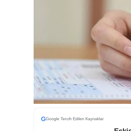
ESKİŞEHİR NÖBETÇİ ECZANELER
Eskişehir Haber İçerikleri
Eskişehir Hava Durumu
Eskişehir Tramvay Saatleri
Eskişehir Otobüs Saatleri
G
Google Tercih Edilen Kaynaklar
Eskis