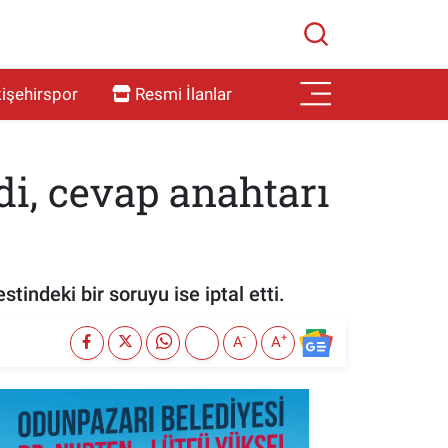
işehirspor
Resmi İlanlar
di, cevap anahtarı
indeki bir soruyu ise iptal etti.
-
+
A
A