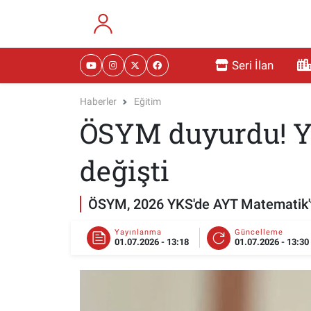
RESMİ İLANLAR
Eskişehir Nöbetçi Eczaneler
Seri İlan
GÜNDEM
Eskişehir Hava Durumu
Haberler
Eğitim
ÖSYM duyurdu! YKS
DÜNYA
Eskişehir Namaz Vakitleri
SAĞLIK
Eskişehir Trafik Yoğunluk Haritası
değişti
MAGAZİN
Süper Lig Puan Durumu ve Fikstür
ÖSYM, 2026 YKS'de AYT Matematik'te b
KADIN
Tüm Manşetler
Yayınlanma
Güncelleme
01.07.2026 - 13:18
01.07.2026 - 13:30
TEKNOLOJİ
Son Dakika Haberleri
YEMEK
Haber Arşivi