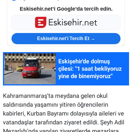
Eskisehir.net’i Google’da tercih edin.
Eskisehir.net’i Tercih Et →
Eskişehir'de dolmuş
çilesi: "1 saat bekliyoruz
yine de binemiyoruz"
Kahramanmaraş’ta meydana gelen okul
saldırısında yaşamını yitiren öğrencilerin
kabirleri, Kurban Bayramı dolayısıyla aileleri ve
vatandaşlar tarafından ziyaret edildi. Şeyh Adil
Mezarlığı’nda yapılan ziyaretlerde mezarlara