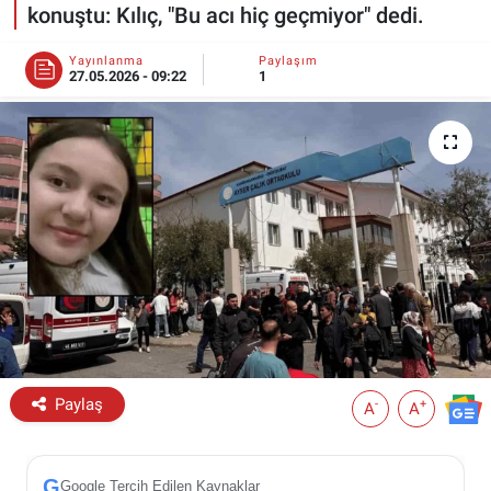
konuştu: Kılıç, "Bu acı hiç geçmiyor" dedi.
ESKİŞEHİR NÖBETÇİ ECZANELER
Yayınlanma
Paylaşım
27.05.2026 - 09:22
1
Eskişehir Haber İçerikleri
Eskişehir Hava Durumu
Eskişehir Tramvay Saatleri
Eskişehir Otobüs Saatleri
Paylaş
-
+
A
A
G
Google Tercih Edilen Kaynaklar