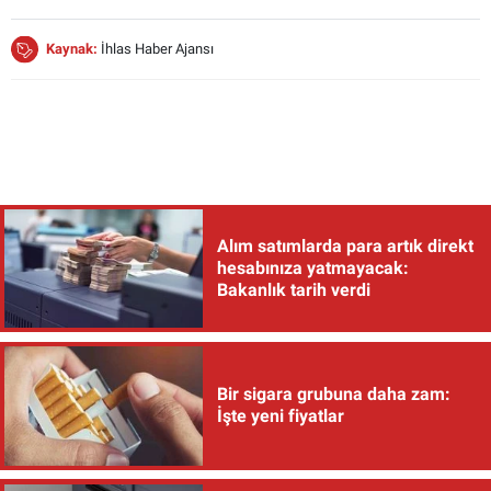
Kaynak:
İhlas Haber Ajansı
Alım satımlarda para artık direkt
hesabınıza yatmayacak:
Bakanlık tarih verdi
Bir sigara grubuna daha zam:
İşte yeni fiyatlar