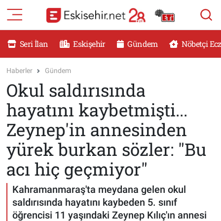
RESMİ İLANLAR
Eskişehir Nöbetçi Eczaneler
Seri İlan
Eskişehir
Gündem
Nöbetçi Ec
GÜNDEM
Eskişehir Hava Durumu
Haberler
Gündem
Okul saldırısında
DÜNYA
Eskişehir Namaz Vakitleri
hayatını kaybetmişti...
SAĞLIK
Eskişehir Trafik Yoğunluk Haritası
Zeynep'in annesinden
MAGAZİN
Süper Lig Puan Durumu ve Fikstür
yürek burkan sözler: "Bu
acı hiç geçmiyor"
KADIN
Tüm Manşetler
Kahramanmaraş'ta meydana gelen okul
TEKNOLOJİ
Son Dakika Haberleri
saldırısında hayatını kaybeden 5. sınıf
YEMEK
Haber Arşivi
öğrencisi 11 yaşındaki Zeynep Kılıç'ın annesi