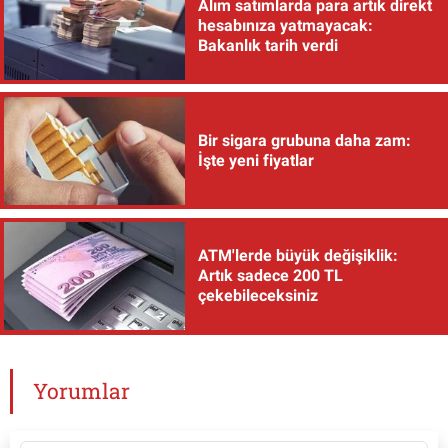
Alım satımlarda para artık direkt
hesabınıza yatmayacak:
Bakanlık tarih verdi
Bir sigara grubuna daha zam:
İşte yeni fiyatlar
ATM'lerde büyük değişiklik:
Artık sadece 200 TL
çekebileceksiniz
Yorumlar