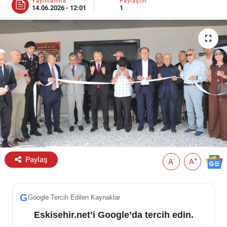
Yayınlanma
Paylaşım
14.06.2026 - 12:01
1
ESKİŞEHİR NÖBETÇİ ECZANELER
Eskişehir Haber İçerikleri
Eskişehir Hava Durumu
Eskişehir Tramvay Saatleri
Eskişehir Otobüs Saatleri
Paylaş
-
+
A
A
G
Google Tercih Edilen Kaynaklar
Eskisehir.net’i Google’da tercih edin.