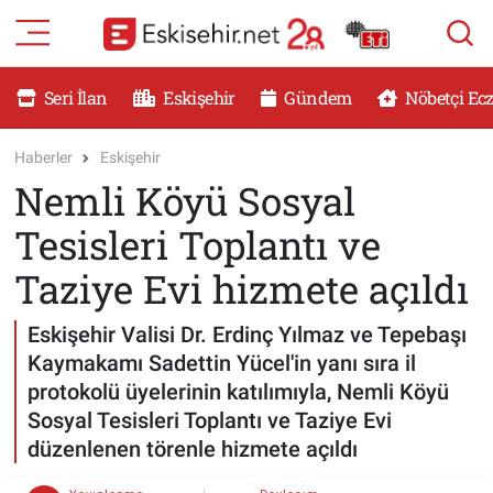
RESMİ İLANLAR
Eskişehir Nöbetçi Eczaneler
Seri İlan
Eskişehir
Gündem
Nöbetçi Ec
GÜNDEM
Eskişehir Hava Durumu
Haberler
Eskişehir
Nemli Köyü Sosyal
DÜNYA
Eskişehir Namaz Vakitleri
Tesisleri Toplantı ve
SAĞLIK
Eskişehir Trafik Yoğunluk Haritası
Taziye Evi hizmete açıldı
MAGAZİN
Süper Lig Puan Durumu ve Fikstür
Eskişehir Valisi Dr. Erdinç Yılmaz ve Tepebaşı
Kaymakamı Sadettin Yücel'in yanı sıra il
KADIN
Tüm Manşetler
protokolü üyelerinin katılımıyla, Nemli Köyü
Sosyal Tesisleri Toplantı ve Taziye Evi
TEKNOLOJİ
Son Dakika Haberleri
düzenlenen törenle hizmete açıldı
YEMEK
Haber Arşivi