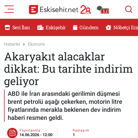
RESMİ İLANLAR
Eskişehir Nöbetçi Eczaneler
Seri İlan
Eskişehir
Gündem
Nöbetçi Ec
GÜNDEM
Eskişehir Hava Durumu
Haberler
Ekonomi
Akaryakıt alacaklar
DÜNYA
Eskişehir Namaz Vakitleri
dikkat: Bu tarihte indirim
SAĞLIK
Eskişehir Trafik Yoğunluk Haritası
geliyor
MAGAZİN
Süper Lig Puan Durumu ve Fikstür
ABD ile İran arasındaki gerilimin düşmesi
brent petrolü aşağı çekerken, motorin litre
KADIN
Tüm Manşetler
fiyatlarında merakla beklenen dev indirim
haberi resmen geldi.
TEKNOLOJİ
Son Dakika Haberleri
Yayınlanma
Paylaşım
YEMEK
Haber Arşivi
14.06.2026 - 12:00
1