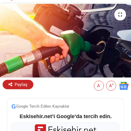
ESKİŞEHİR NÖBETÇİ ECZANELER
Eskişehir Haber İçerikleri
Eskişehir Hava Durumu
Eskişehir Tramvay Saatleri
Eskişehir Otobüs Saatleri
Paylaş
-
+
A
A
G
Google Tercih Edilen Kaynaklar
Eskisehir.net’i Google’da tercih edin.