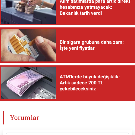
Alım satımlarda para artık direkt
hesabınıza yatmayacak:
Bakanlık tarih verdi
Bir sigara grubuna daha zam:
İşte yeni fiyatlar
ATM'lerde büyük değişiklik:
Artık sadece 200 TL
çekebileceksiniz
Yorumlar