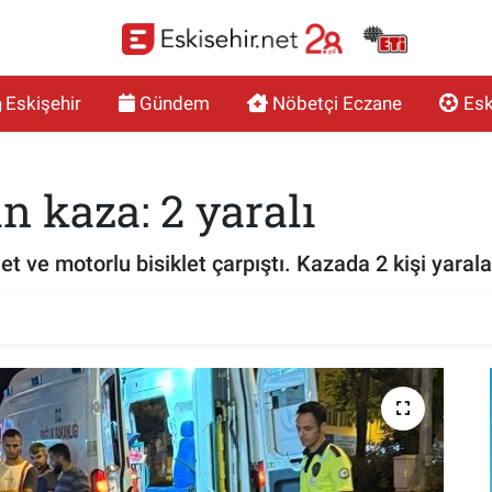
Eskişehir
Gündem
Nöbetçi Eczane
Esk
 kaza: 2 yaralı
et ve motorlu bisiklet çarpıştı. Kazada 2 kişi yarala