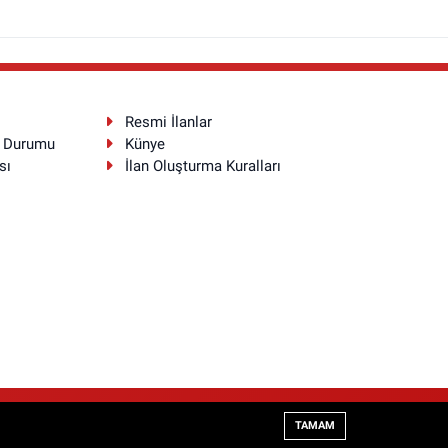
Resmi İlanlar
a Durumu
Künye
sı
İlan Oluşturma Kuralları
Haber Yazılımı:
TE Bilişim
TAMAM