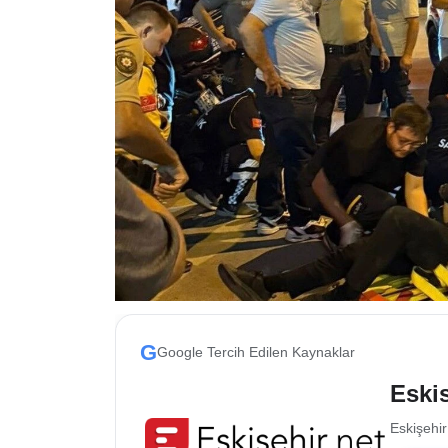
ESKİŞEHİR NÖBETÇİ ECZANELER
Eskişehir Haber İçerikleri
Eskişehir Hava Durumu
Eskişehir Tramvay Saatleri
Eskişehir Otobüs Saatleri
G
Google Tercih Edilen Kaynaklar
Eskis
Eskişehir