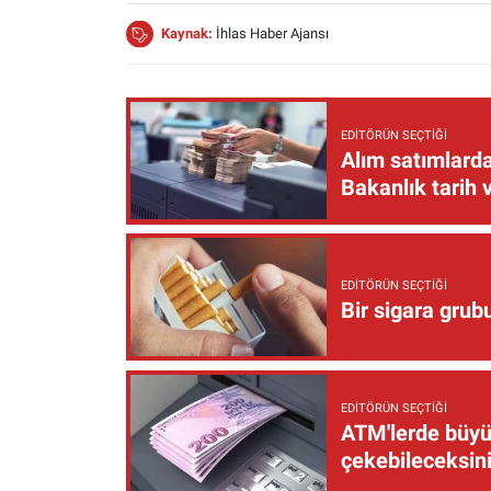
Kaynak:
İhlas Haber Ajansı
EDITÖRÜN SEÇTIĞI
Alım satımlarda
Bakanlık tarih 
EDITÖRÜN SEÇTIĞI
Bir sigara grub
EDITÖRÜN SEÇTIĞI
ATM'lerde büyük
çekebileceksin