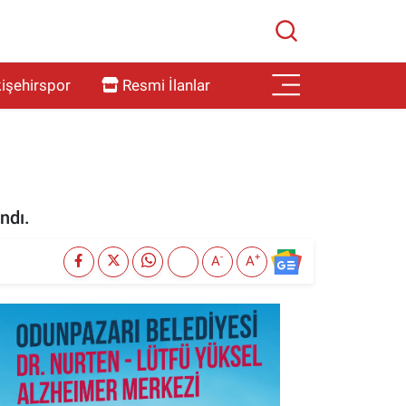
işehirspor
Resmi İlanlar
ndı.
-
+
A
A