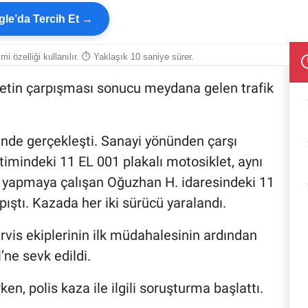
le’da Tercih Et →
smi özelliği kullanılır. ⏱ Yaklaşık 10 saniye sürer.
ikletin çarpışması sonucu meydana gelen trafik
nde gerçekleşti. Sanayi yönünden çarşı
timindeki 11 EL 001 plakalı motosiklet, aynı
ş yapmaya çalışan Oğuzhan H. idaresindeki 11
pıştı. Kazada her iki sürücü yaralandı.
ervis ekiplerinin ilk müdahalesinin ardından
’ne sevk edildi.
rken, polis kaza ile ilgili soruşturma başlattı.