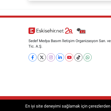
Sedef Medya Basım İletişim Organizasyon San. ve
Tic. A.Ş.
RSS
Copyright © 2026. Her hakkı saklıdır.
En iyi site deneyimi sağlamak için çerezlerden f