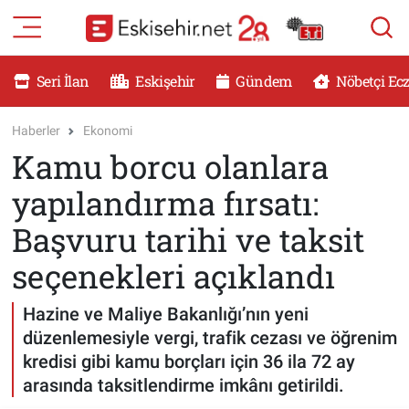
RESMİ İLANLAR
Eskişehir Nöbetçi Eczaneler
Seri İlan
Eskişehir
Gündem
Nöbetçi Ec
GÜNDEM
Eskişehir Hava Durumu
Haberler
Ekonomi
Kamu borcu olanlara
DÜNYA
Eskişehir Namaz Vakitleri
yapılandırma fırsatı:
SAĞLIK
Eskişehir Trafik Yoğunluk Haritası
Başvuru tarihi ve taksit
MAGAZİN
Süper Lig Puan Durumu ve Fikstür
seçenekleri açıklandı
KADIN
Tüm Manşetler
Hazine ve Maliye Bakanlığı’nın yeni
düzenlemesiyle vergi, trafik cezası ve öğrenim
TEKNOLOJİ
Son Dakika Haberleri
kredisi gibi kamu borçları için 36 ila 72 ay
arasında taksitlendirme imkânı getirildi.
YEMEK
Haber Arşivi