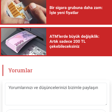
Bir sigara grubuna daha zam:
İşte yeni fiyatlar
ATM'lerde büyük değişiklik:
Artık sadece 200 TL
çekebileceksiniz
Yorumlar