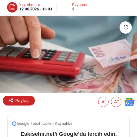
Yayınlanma
Paylaşım
12.06.2026 - 16:03
2
ESKİŞEHİR NÖBETÇİ ECZANELER
Eskişehir Haber İçerikleri
Eskişehir Hava Durumu
Eskişehir Tramvay Saatleri
Eskişehir Otobüs Saatleri
Paylaş
-
+
A
A
G
Google Tercih Edilen Kaynaklar
Eskisehir.net’i Google’da tercih edin.