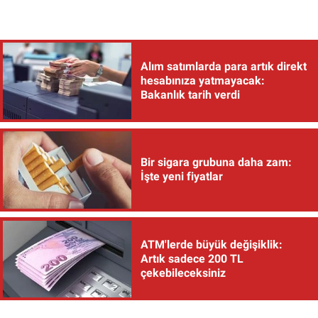
Alım satımlarda para artık direkt
hesabınıza yatmayacak:
Bakanlık tarih verdi
Bir sigara grubuna daha zam:
İşte yeni fiyatlar
ATM'lerde büyük değişiklik:
Artık sadece 200 TL
çekebileceksiniz