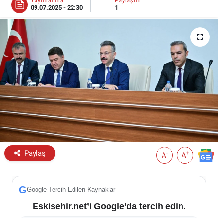
Yayınlanma
Paylaşım
09.07.2025 - 22:30
1
ESKİŞEHİR NÖBETÇİ ECZANELER
Eskişehir Haber İçerikleri
Eskişehir Hava Durumu
Eskişehir Tramvay Saatleri
Eskişehir Otobüs Saatleri
Paylaş
-
+
A
A
G
Google Tercih Edilen Kaynaklar
Eskisehir.net’i Google’da tercih edin.