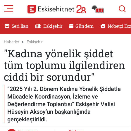
RESMİ İLANLAR
Eskişehir Nöbetçi Eczaneler
Seri İlan
Eskişehir
Gündem
Nöbetçi Ec
GÜNDEM
Eskişehir Hava Durumu
Haberler
Eskişehir
"Kadına yönelik şiddet
DÜNYA
Eskişehir Namaz Vakitleri
tüm toplumu ilgilendiren
SAĞLIK
Eskişehir Trafik Yoğunluk Haritası
ciddi bir sorundur"
MAGAZİN
Süper Lig Puan Durumu ve Fikstür
“2025 Yılı 2. Dönem Kadına Yönelik Şiddetle
Mücadele Koordinasyon, İzleme ve
KADIN
Tüm Manşetler
Değerlendirme Toplantısı” Eskişehir Valisi
Hüseyin Aksoy’un başkanlığında
TEKNOLOJİ
Son Dakika Haberleri
gerçekleştirildi.
YEMEK
Haber Arşivi