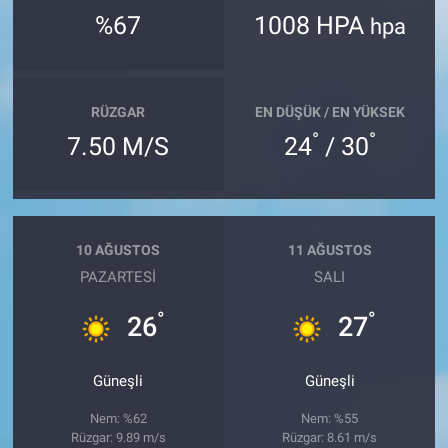
%67
1008 HPA
hpa
RÜZGAR
EN DÜŞÜK / EN YÜKSEK
°
°
7.50 M/S
24
/ 30
10 AĞUSTOS
11 AĞUSTOS
PAZARTESI
SALI
°
°
26
27
Güneşli
Güneşli
Nem: %62
Nem: %55
Rüzgar: 9.89 m/s
Rüzgar: 8.61 m/s