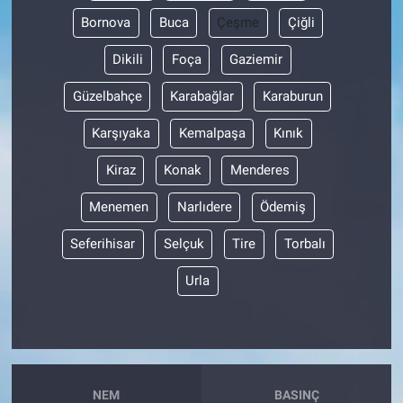
Bornova
Buca
Çeşme
Çiğli
Dikili
Foça
Gaziemir
Güzelbahçe
Karabağlar
Karaburun
Karşıyaka
Kemalpaşa
Kınık
Kiraz
Konak
Menderes
Menemen
Narlıdere
Ödemiş
Seferihisar
Selçuk
Tire
Torbalı
Urla
NEM
BASINÇ