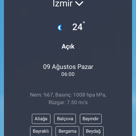
İzmir
ESKİŞEHİR NÖBETÇİ ECZANELER
°
24
Eskişehir Haber İçerikleri
Eskişehir Hava Durumu
Açık
Eskişehir Tramvay Saatleri
09 Ağustos Pazar
Eskişehir Otobüs Saatleri
06:00
Nem: %67, Basınç: 1008 hpa hPa,
Rüzgar: 7.50 m/s
Aliağa
Balçova
Bayındır
Bayraklı
Bergama
Beydağ