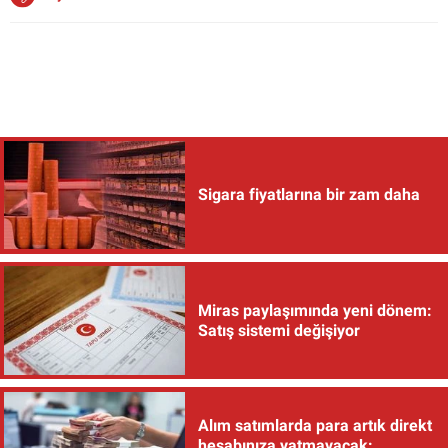
Sigara fiyatlarına bir zam daha
Miras paylaşımında yeni dönem:
Satış sistemi değişiyor
Alım satımlarda para artık direkt
hesabınıza yatmayacak: