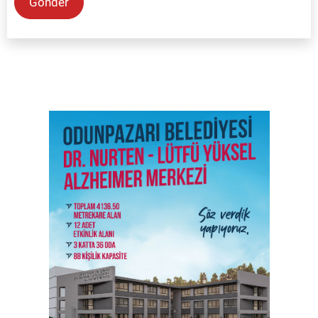
Gönder
SON İŞ İLANLARI
Tüm ilanları incele →