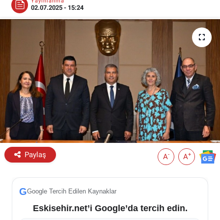
Yayınlanma
02.07.2025 - 15:24
ESKİŞEHİR NÖBETÇİ ECZANELER
Eskişehir Haber İçerikleri
Eskişehir Hava Durumu
Eskişehir Tramvay Saatleri
Eskişehir Otobüs Saatleri
Paylaş
-
+
A
A
G
Google Tercih Edilen Kaynaklar
Eskisehir.net’i Google’da tercih edin.