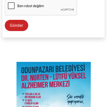
Gönder
SON İŞ İLANLARI
Tüm ilanları incele →