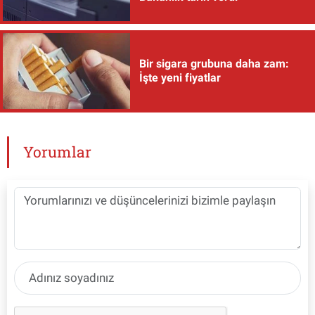
Bir sigara grubuna daha zam:
İşte yeni fiyatlar
Yorumlar