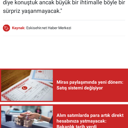
diye konuştuk ancak büyük bir ihtimalle böyle bir
sürpriz yaşanmayacak."
Kaynak:
Eskisehir.net Haber Merkezi
Miras paylaşımında yeni dönem:
Satış sistemi değişiyor
Alım satımlarda para artık direkt
hesabınıza yatmayacak:
Bakanlık tarih verdi