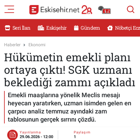
RESMİ İLANLAR
Eskişehir Nöbetçi Eczaneler
Seri İlan
Eskişehir
Gündem
Nöbetçi Ec
GÜNDEM
Eskişehir Hava Durumu
Haberler
Ekonomi
Hükümetin emekli planı
DÜNYA
Eskişehir Namaz Vakitleri
ortaya çıktı! SGK uzmanı
SAĞLIK
Eskişehir Trafik Yoğunluk Haritası
beklediği zammı açıkladı
MAGAZİN
Süper Lig Puan Durumu ve Fikstür
Emekli maaşlarına yönelik Meclis mesajı
heyecan yaratırken, uzman isimden gelen en
KADIN
Tüm Manşetler
çarpıcı analiz temmuz ayındaki zam
tablosunun gerçek sırrını çözdü.
TEKNOLOJİ
Son Dakika Haberleri
Yayınlanma
Paylaşım
YEMEK
Haber Arşivi
29.06.2026 - 12:00
1