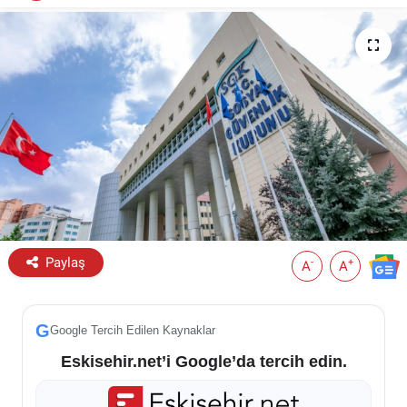
ESKİŞEHİR NÖBETÇİ ECZANELER
Eskişehir Haber İçerikleri
Eskişehir Hava Durumu
Eskişehir Tramvay Saatleri
Eskişehir Otobüs Saatleri
Paylaş
-
+
A
A
G
Google Tercih Edilen Kaynaklar
Eskisehir.net’i Google’da tercih edin.