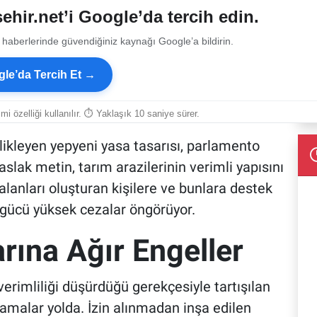
ehir.net’i Google’da tercih edin.
 haberlerinde güvendiğiniz kaynağı Google’a bildirin.
le’da Tercih Et →
smi özelliği kullanılır. ⏱ Yaklaşık 10 saniye sürer.
ikleyen yepyeni yasa tasarısı, parlamento
lak metin, tarım arazilerinin verimli yapısını
anları oluşturan kişilere ve bunlara destek
gücü yüksek cezalar öngörüyor.
arına Ağır Engeller
verimliliği düşürdüğü gerekçesiyle tartışılan
lamalar yolda. İzin alınmadan inşa edilen