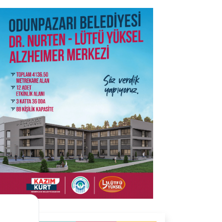
SON İŞ İLANLARI
Tüm ilanları incele →