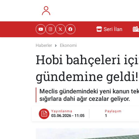
RESMİ İLANLAR
Eskişehir Nöbetçi Eczaneler
Seri İlan
GÜNDEM
Eskişehir Hava Durumu
Haberler
Ekonomi
Hobi bahçeleri içi
DÜNYA
Eskişehir Namaz Vakitleri
SAĞLIK
Eskişehir Trafik Yoğunluk Haritası
gündemine geldi!
MAGAZİN
Süper Lig Puan Durumu ve Fikstür
Meclis gündemindeki yeni kanun tekli
sığırlara dahi ağır cezalar geliyor.
KADIN
Tüm Manşetler
Yayınlanma
Paylaşım
03.06.2026 - 11:05
1
TEKNOLOJİ
Son Dakika Haberleri
YEMEK
Haber Arşivi