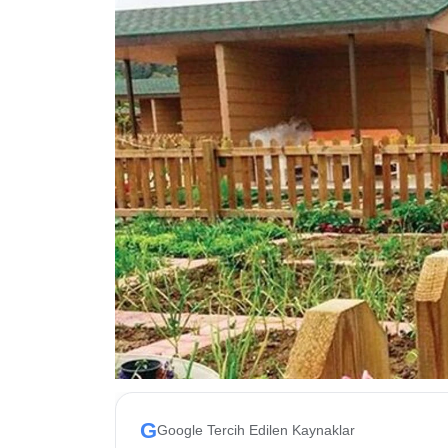
ESKİŞEHİR NÖBETÇİ ECZANELER
Eskişehir Haber İçerikleri
Eskişehir Hava Durumu
Eskişehir Tramvay Saatleri
Eskişehir Otobüs Saatleri
G
Google Tercih Edilen Kaynaklar