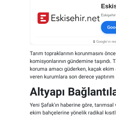
Eskis
Eskişehir
Goog
🔒 Google’ın re
Tarım topraklarının korunmasını öncel
komisyonlarının gündemine taşındı. Tas
koruma amacı güderken, kaçak ekim al
veren kurumlara son derece yaptırım 
Altyapı Bağlantıl
Yeni Şafak'ın haberine göre, tarımsal 
ekim bahçelerine yönelik radikal kısıt