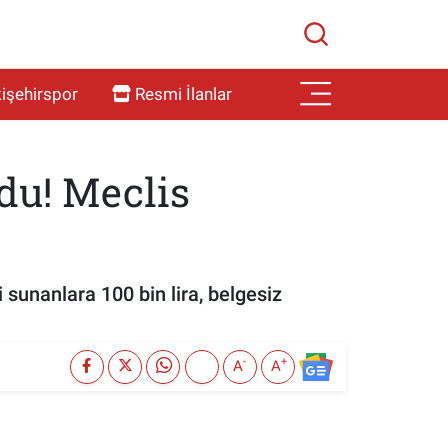
işehirspor
Resmi İlanlar
ldu! Meclis
 sunanlara 100 bin lira, belgesiz
-
+
A
A