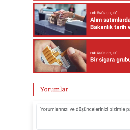
EDITÖRÜN SEÇTIĞI
Alım satımlarda
Bakanlık tarih 
EDITÖRÜN SEÇTIĞI
Bir sigara grub
Yorumlar