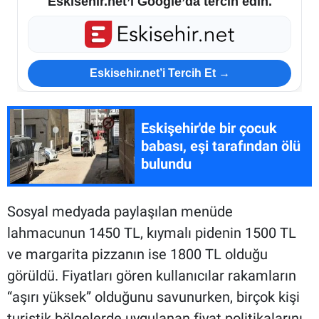
Eskisehir.net’i Google’da tercih edin.
Eskisehir.net’i Tercih Et →
Eskişehir'de bir çocuk
babası, eşi tarafından ölü
bulundu
Sosyal medyada paylaşılan menüde
lahmacunun 1450 TL, kıymalı pidenin 1500 TL
ve margarita pizzanın ise 1800 TL olduğu
görüldü. Fiyatları gören kullanıcılar rakamların
“aşırı yüksek” olduğunu savunurken, birçok kişi
turistik bölgelerde uygulanan fiyat politikalarını