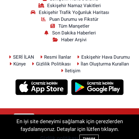
Eskişehir Namaz Vakitleri
Eskişehir Trafik Yoğunluk Haritası
Puan Durumu ve Fikstür
Tüm Manşetler
Son Dakika Haberleri
Haber Arşivi
SERİ İLAN
Resmi İlanlar
Eskişehir Hava Durumu
Künye
Gizlilik Politikası
İlan Oluşturma Kuralları
İletişim
RSS
Copyright © 2026. Her hakkı saklıdır.
En iyi site deneyimi sağlamak için çerezlerden
faydalanıyoruz. Detaylar için lütfen tıklayın.
Gizlilik politikası
Haber Yazılımı:
TE Bilişim
TAMAM