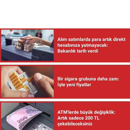
Alım satımlarda para artık direkt
hesabınıza yatmayacak:
Bakanlık tarih verdi
Bir sigara grubuna daha zam:
İşte yeni fiyatlar
ATM'lerde büyük değişiklik:
Artık sadece 200 TL
çekebileceksiniz