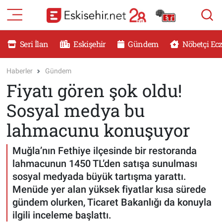
RESMİ İLANLAR
Eskişehir Nöbetçi Eczaneler
Seri İlan
Eskişehir
Gündem
Nöbetçi Ec
GÜNDEM
Eskişehir Hava Durumu
Haberler
Gündem
Fiyatı gören şok oldu!
DÜNYA
Eskişehir Namaz Vakitleri
Sosyal medya bu
SAĞLIK
Eskişehir Trafik Yoğunluk Haritası
lahmacunu konuşuyor
MAGAZİN
Süper Lig Puan Durumu ve Fikstür
Muğla’nın Fethiye ilçesinde bir restoranda
lahmacunun 1450 TL’den satışa sunulması
KADIN
Tüm Manşetler
sosyal medyada büyük tartışma yarattı.
Menüde yer alan yüksek fiyatlar kısa sürede
TEKNOLOJİ
Son Dakika Haberleri
gündem olurken, Ticaret Bakanlığı da konuyla
ilgili inceleme başlattı.
YEMEK
Haber Arşivi