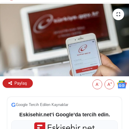
ESKİŞEHİR NÖBETÇİ ECZANELER
Eskişehir Haber İçerikleri
Eskişehir Hava Durumu
Eskişehir Tramvay Saatleri
Eskişehir Otobüs Saatleri
Paylaş
-
+
A
A
G
Google Tercih Edilen Kaynaklar
Eskisehir.net’i Google’da tercih edin.