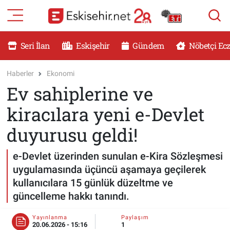
RESMİ İLANLAR
Eskişehir Nöbetçi Eczaneler
Seri İlan
Eskişehir
Gündem
Nöbetçi Ec
GÜNDEM
Eskişehir Hava Durumu
Haberler
Ekonomi
Ev sahiplerine ve
DÜNYA
Eskişehir Namaz Vakitleri
kiracılara yeni e-Devlet
SAĞLIK
Eskişehir Trafik Yoğunluk Haritası
duyurusu geldi!
MAGAZİN
Süper Lig Puan Durumu ve Fikstür
e-Devlet üzerinden sunulan e-Kira Sözleşmesi
uygulamasında üçüncü aşamaya geçilerek
KADIN
Tüm Manşetler
kullanıcılara 15 günlük düzeltme ve
güncelleme hakkı tanındı.
TEKNOLOJİ
Son Dakika Haberleri
Yayınlanma
Paylaşım
YEMEK
Haber Arşivi
20.06.2026 - 15:16
1