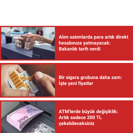
Alım satımlarda para artık direkt
hesabınıza yatmayacak:
Bakanlık tarih verdi
Bir sigara grubuna daha zam:
İşte yeni fiyatlar
ATM'lerde büyük değişiklik:
Artık sadece 200 TL
çekebileceksiniz