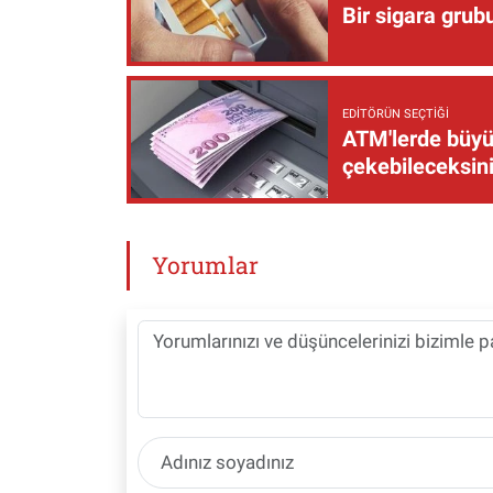
Bir sigara grub
EDITÖRÜN SEÇTIĞI
ATM'lerde büyük
çekebileceksin
Yorumlar