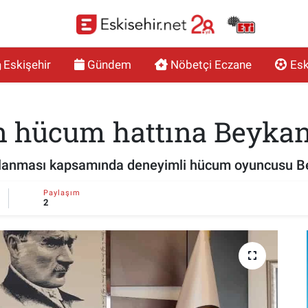
Eskişehir
Gündem
Nöbetçi Eczane
Esk
n hücum hattına Beyka
pılanması kapsamında deneyimli hücum oyuncusu Be
Paylaşım
2