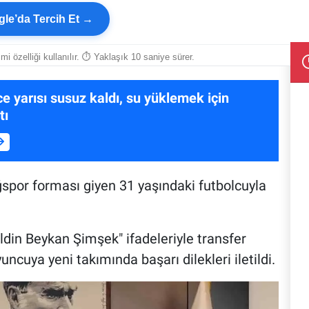
le’da Tercih Et →
smi özelliği kullanılır. ⏱ Yaklaşık 10 saniye sürer.
ce yarısı susuz kaldı, su yüklemek için
tı
ığspor forması giyen 31 yaşındaki futbolcuyla
din Beykan Şimşek" ifadeleriyle transfer
cuya yeni takımında başarı dilekleri iletildi.