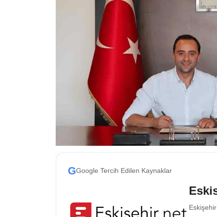
ESKİŞEHİR NÖBETÇİ ECZANELER
Eskişehir Haber İçerikleri
Eskişehir Hava Durumu
Eskişehir Tramvay Saatleri
Eskişehir Otobüs Saatleri
G
Google Tercih Edilen Kaynaklar
Eskis
Eskişehir