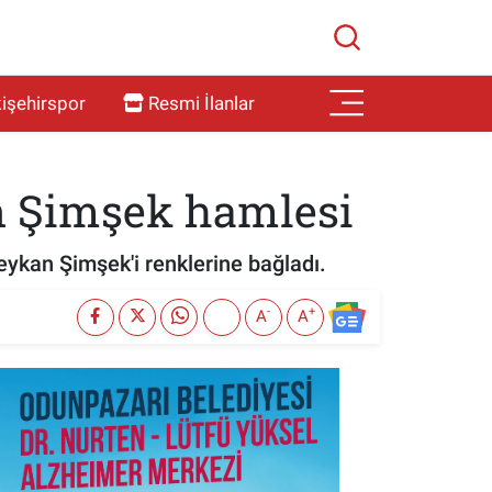
işehirspor
Resmi İlanlar
n Şimşek hamlesi
ykan Şimşek'i renklerine bağladı.
-
+
A
A