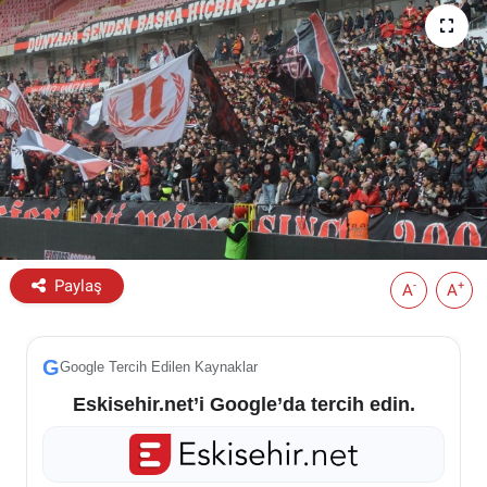
ESKİŞEHİR NÖBETÇİ ECZANELER
Eskişehir Haber İçerikleri
Eskişehir Hava Durumu
Eskişehir Tramvay Saatleri
Eskişehir Otobüs Saatleri
Paylaş
-
+
A
A
G
Google Tercih Edilen Kaynaklar
Eskisehir.net’i Google’da tercih edin.