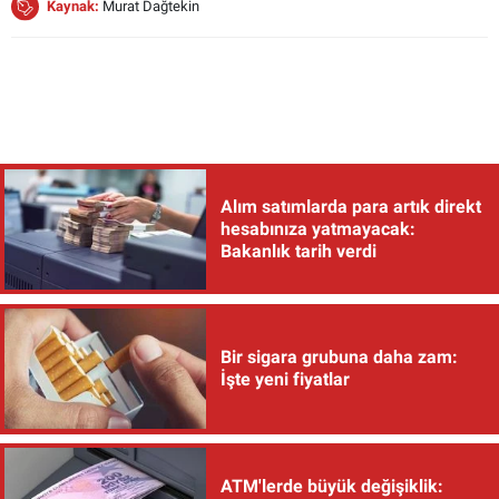
Kaynak:
Murat Dağtekin
Alım satımlarda para artık direkt
hesabınıza yatmayacak:
Bakanlık tarih verdi
Bir sigara grubuna daha zam:
İşte yeni fiyatlar
ATM'lerde büyük değişiklik: