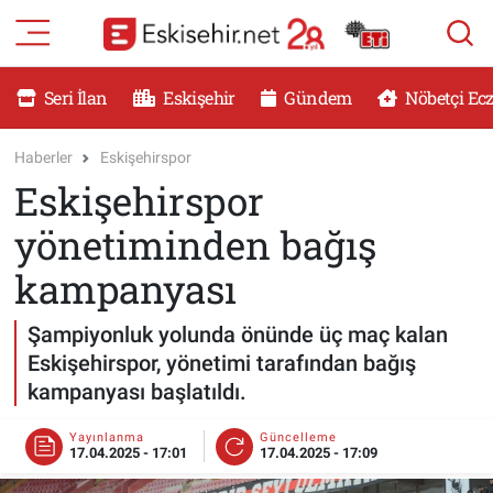
RESMİ İLANLAR
Eskişehir Nöbetçi Eczaneler
Seri İlan
Eskişehir
Gündem
Nöbetçi Ec
GÜNDEM
Eskişehir Hava Durumu
Haberler
Eskişehirspor
Eskişehirspor
DÜNYA
Eskişehir Namaz Vakitleri
yönetiminden bağış
SAĞLIK
Eskişehir Trafik Yoğunluk Haritası
kampanyası
MAGAZİN
Süper Lig Puan Durumu ve Fikstür
Şampiyonluk yolunda önünde üç maç kalan
Eskişehirspor, yönetimi tarafından bağış
KADIN
Tüm Manşetler
kampanyası başlatıldı.
TEKNOLOJİ
Son Dakika Haberleri
Yayınlanma
Güncelleme
17.04.2025 - 17:01
17.04.2025 - 17:09
YEMEK
Haber Arşivi