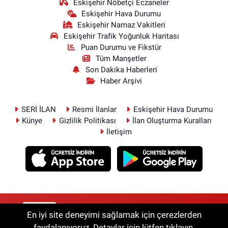
Eskişehir Nöbetçi Eczaneler
Eskişehir Hava Durumu
Eskişehir Namaz Vakitleri
Eskişehir Trafik Yoğunluk Haritası
Puan Durumu ve Fikstür
Tüm Manşetler
Son Dakika Haberleri
Haber Arşivi
SERİ İLAN
Resmi İlanlar
Eskişehir Hava Durumu
Künye
Gizlilik Politikası
İlan Oluşturma Kuralları
İletişim
RSS
Copyright © 2026. Her hakkı saklıdır.
En iyi site deneyimi sağlamak için çerezlerden
faydalanıyoruz. Detaylar için lütfen tıklayın.