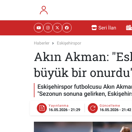
RESMİ İLANLAR
Eskişehir Nöbetçi Eczaneler
Seri İlan
GÜNDEM
Eskişehir Hava Durumu
Haberler
Eskişehirspor
Akın Akman: "Esk
DÜNYA
Eskişehir Namaz Vakitleri
SAĞLIK
Eskişehir Trafik Yoğunluk Haritası
büyük bir onurdu
MAGAZİN
Süper Lig Puan Durumu ve Fikstür
Eskişehirspor futbolcusu Akın Akman
"Sezonun sonuna gelirken, Eskişehir
KADIN
Tüm Manşetler
Yayınlanma
Güncelleme
16.05.2026 - 21:29
16.05.2026 - 21:42
TEKNOLOJİ
Son Dakika Haberleri
YEMEK
Haber Arşivi