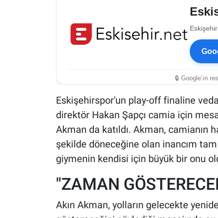
Eskis
Eskişehir
Goog
🔒 Google’ın re
Eskişehirspor'un play-off finaline ve
direktör Hakan Şapçı camia için mesa
Akman da katıldı. Akman, camianın ha
şekilde döneceğine olan inancım tam 
giymenin kendisi için büyük bir onu o
"ZAMAN GÖSTERECE
Akın Akman, yolların gelecekte yeni