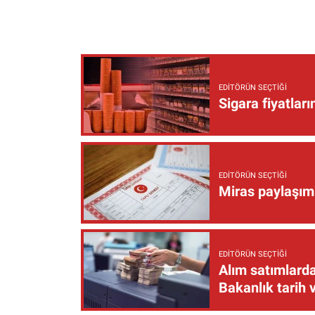
EDITÖRÜN SEÇTIĞI
Sigara fiyatlar
EDITÖRÜN SEÇTIĞI
Miras paylaşımı
EDITÖRÜN SEÇTIĞI
Alım satımlarda
Bakanlık tarih 