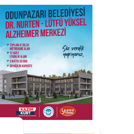
SON İŞ İLANLARI
Tüm ilanları incele →