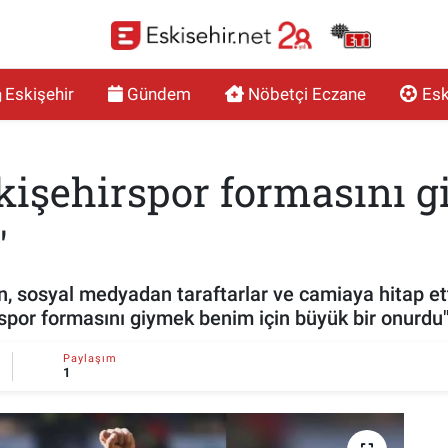
Eskişehir
Gündem
Nöbetçi Eczane
Esk
işehirspor formasını g
"
, sosyal medyadan taraftarlar ve camiaya hitap et
spor formasını giymek benim için büyük bir onurdu"
Paylaşım
1