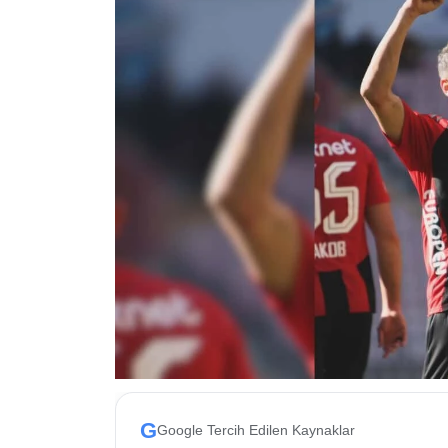
ESKİŞEHİR NÖBETÇİ ECZANELER
Eskişehir Haber İçerikleri
Eskişehir Hava Durumu
Eskişehir Tramvay Saatleri
Eskişehir Otobüs Saatleri
G
Google Tercih Edilen Kaynaklar