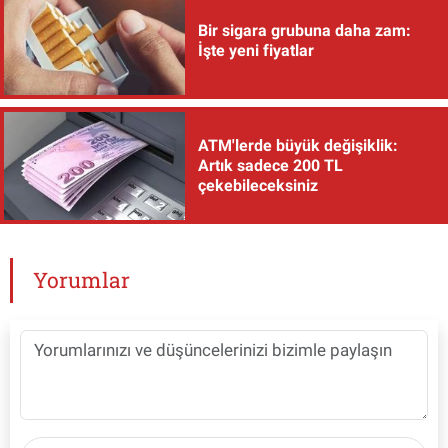
Bir sigara grubuna daha zam:
İşte yeni fiyatlar
ATM'lerde büyük değişiklik:
Artık sadece 200 TL
çekebileceksiniz
Yorumlar