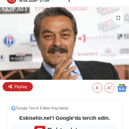
16.05.2026 - 21:09
3
ESKİŞEHİR NÖBETÇİ ECZANELER
Eskişehir Haber İçerikleri
Eskişehir Hava Durumu
Eskişehir Tramvay Saatleri
Eskişehir Otobüs Saatleri
Paylaş
-
+
A
A
G
Google Tercih Edilen Kaynaklar
Eskisehir.net’i Google’da tercih edin.