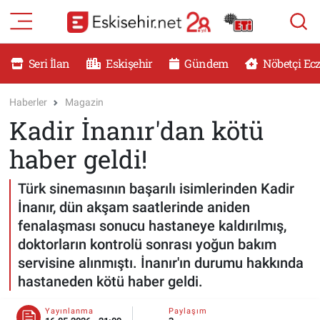
RESMİ İLANLAR
Eskişehir Nöbetçi Eczaneler
Seri İlan
Eskişehir
Gündem
Nöbetçi Ec
GÜNDEM
Eskişehir Hava Durumu
Haberler
Magazin
Kadir İnanır'dan kötü
DÜNYA
Eskişehir Namaz Vakitleri
haber geldi!
SAĞLIK
Eskişehir Trafik Yoğunluk Haritası
Türk sinemasının başarılı isimlerinden Kadir
MAGAZİN
Süper Lig Puan Durumu ve Fikstür
İnanır, dün akşam saatlerinde aniden
fenalaşması sonucu hastaneye kaldırılmış,
KADIN
Tüm Manşetler
doktorların kontrolü sonrası yoğun bakım
servisine alınmıştı. İnanır'ın durumu hakkında
TEKNOLOJİ
Son Dakika Haberleri
hastaneden kötü haber geldi.
YEMEK
Haber Arşivi
Yayınlanma
Paylaşım