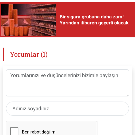
Bir sigara grubuna daha zam!
Yarından itibaren geçerli olacak
Yorumlar (1)