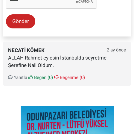
Gönder
NECATI KÖMEK
2 ay önce
ALLAH Rahmet eylesin İstanbulda seyretme
Şerefine Nail Oldum.
Yanıtla
Beğen (
0
)
Beğenme (
0
)