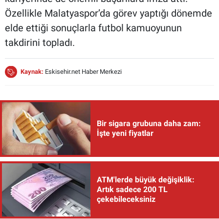
Özellikle Malatyaspor’da görev yaptığı dönemde
elde ettiği sonuçlarla futbol kamuoyunun
takdirini topladı.
Kaynak:
Eskisehir.net Haber Merkezi
Bir sigara grubuna daha zam:
İşte yeni fiyatlar
ATM'lerde büyük değişiklik:
Artık sadece 200 TL
çekebileceksiniz