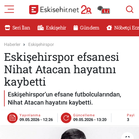
RESMİ İLANLAR
Eskişehir Nöbetçi Eczaneler
Seri İlan
Eskişehir
Gündem
Nöbetçi Ec
GÜNDEM
Eskişehir Hava Durumu
Haberler
Eskişehirspor
Eskişehirspor efsanesi
DÜNYA
Eskişehir Namaz Vakitleri
Nihat Atacan hayatını
SAĞLIK
Eskişehir Trafik Yoğunluk Haritası
kaybetti
MAGAZİN
Süper Lig Puan Durumu ve Fikstür
Eskişehirspor’un efsane futbolcularından,
Nihat Atacan hayatını kaybetti.
KADIN
Tüm Manşetler
Yayınlanma
Güncelleme
Payla
TEKNOLOJİ
Son Dakika Haberleri
09.05.2026 - 12:26
09.05.2026 - 13:20
3
YEMEK
Haber Arşivi