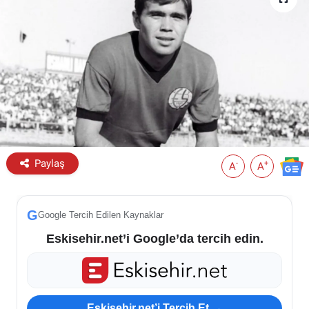
ESKİŞEHİR NÖBETÇİ ECZANELER
Eskişehir Haber İçerikleri
Eskişehir Hava Durumu
Eskişehir Tramvay Saatleri
Paylaş
Eskişehir Otobüs Saatleri
-
+
A
A
G
Google Tercih Edilen Kaynaklar
Eskisehir.net’i Google’da tercih edin.
Eskisehir.net’i Tercih Et →