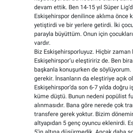
devam ettik. Ben 14-15 yıl Süper Lig’
Eskişehirspor denilince aklıma önce 
yetiştirdi ve bir yerlere getirdi. İki
parayla büyüttüm. Onun için çocuklar
vardır.
Biz Eskişehirsporluyuz. Hiçbir zaman 
Eskişehirspor’u eleştiririz de. Ben bi
başkanla konuşurken de söylüyorum. 
gerekir. İnsanların da eleştiriye açık
Eskişehirspor’da son 6-7 yılda doğru iş
küme düştü. Bunun nedeni popülist fut
alınmasıdır. Bana göre nerede çok tra
transfere gerek yoktur. Bizim dönemi
altyapıdan 5 genç oyuncu eklenirdi. Es
5’in altına düşürmedik. Ancak daha so