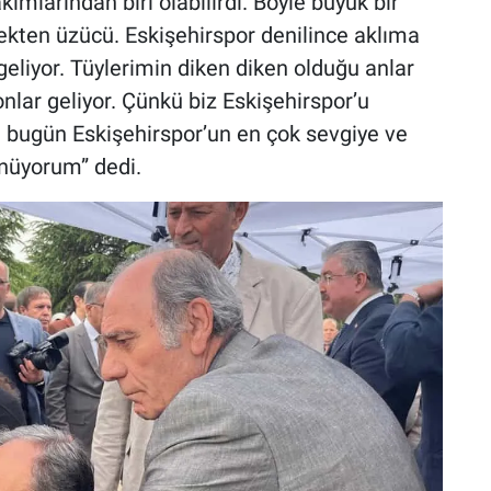
akımlarından biri olabilirdi. Böyle büyük bir
ekten üzücü. Eskişehirspor denilince aklıma
 geliyor. Tüylerimin diken diken olduğu anlar
onlar geliyor. Çünkü biz Eskişehirspor’u
 bugün Eskişehirspor’un en çok sevgiye ve
nüyorum” dedi.