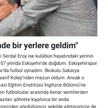
de bir yerlere geldim"
i Serdal Eroy ise kulübün hayatındaki yerinin
957 yılında Eskişehir’de doğdum. Eskişehirspor
or’da futbol oynadım. İlkokulu Sakarya
Maarif Koleji’nden mezun oldum. Ancak o
Gazi Eğitim Enstitüsü İngilizce Bölümü’ne
en futbolcular arasında kenar semtlerden
zıları şöhrete kapılınca bir anda
lerimizden gördüğümüz şekilde eğitimimize de