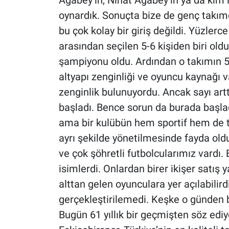
Ağabey’in, Nihat Ağabey’in ya da kim i
oynardık. Sonuçta bize de genç takım
bu çok kolay bir giriş değildi. Yüzlerc
arasından seçilen 5-6 kişiden biri olduk
şampiyonu oldu. Ardından o takımın 5 
altyapı zenginliği ve oyuncu kaynağı v
zenginlik bulunuyordu. Ancak sayı ar
başladı. Bence sorun da burada başladı
ama bir kulübün hem sportif hem de tic
ayrı şekilde yönetilmesinde fayda o
ve çok şöhretli futbolcularımız vardı
isimlerdi. Onlardan birer ikişer satış
alttan gelen oyunculara yer açılabilir
gerçekleştirilemedi. Keşke o günden 
Bugün 61 yıllık bir geçmişten söz edi