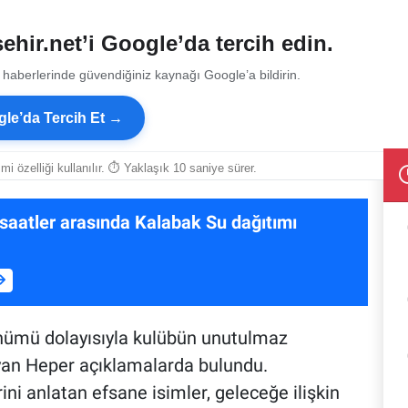
ehir.net’i Google’da tercih edin.
 haberlerinde güvendiğiniz kaynağı Google’a bildirin.
le’da Tercih Et →
smi özelliği kullanılır. ⏱ Yaklaşık 10 saniye sürer.
 saatler arasında Kalabak Su dağıtımı
dönümü dolayısıyla kulübün unutulmaz
Jeyan Heper açıklamalarda bulundu.
ini anlatan efsane isimler, geleceğe ilişkin