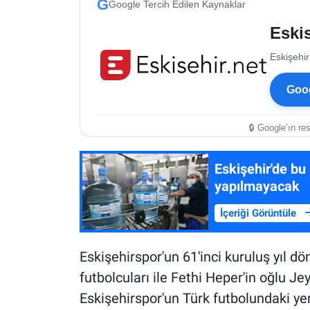
G
Google Tercih Edilen Kaynaklar
Eskis
Eskişehir
Goog
🔒 Google’ın re
Eskişehir'de bu
yapılmayacak
İçeriği Görüntüle
Eskişehirspor'un 61'inci kuruluş yıl 
futbolcuları ile Fethi Heper'in oğlu 
Eskişehirspor'un Türk futbolundaki yer