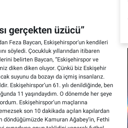
sı gerçekten üzücü”
dan Feza Baycan, Eskişehirspor'un kendileri
ını söyledi. Çocukluk yıllarından itibaren
lerini belirten Baycan, “Eskişehirspor ve
iz diken diken oluyor. Çünkü biz Eskişehir
ıcak suyunu da bozayı da içmiş insanlarız.
dir. Eskişehirspor’un 61. yılı denildiğinde, ben
duğunda 11 yaşındaydım. O dönemde her şeye
yordum. Eskişehirspor’un maçlarına
iremezsek son 10 dakikada açılan kapılardan
açtan döndüğümüzde Kamuran Ağabey’in, Fethi