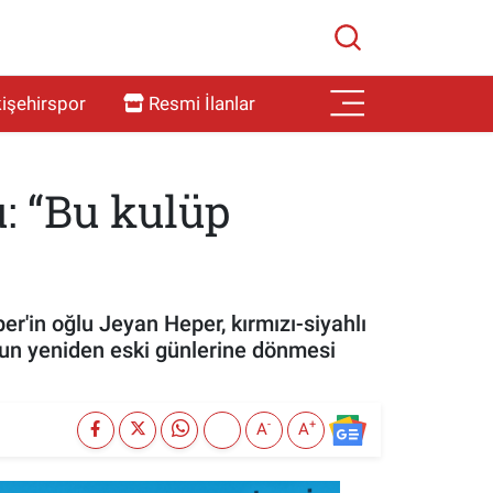
işehirspor
Resmi İlanlar
u: “Bu kulüp
er'in oğlu Jeyan Heper, kırmızı-siyahlı
r'un yeniden eski günlerine dönmesi
-
+
A
A