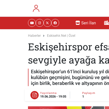
RESMİ İLANLAR
Eskişehir Nöbetçi Eczaneler
Seri İlan
GÜNDEM
Eskişehir Hava Durumu
Haberler
Eskisehir.net | Özel
Eskişehirspor efs
DÜNYA
Eskişehir Namaz Vakitleri
SAĞLIK
Eskişehir Trafik Yoğunluk Haritası
sevgiyle ayağa ka
MAGAZİN
Süper Lig Puan Durumu ve Fikstür
Eskişehirspor'un 61'inci kuruluş yıl 
kulübün geçmişini, bugününü ve gele
KADIN
Tüm Manşetler
için birlik, beraberlik ve altyapının 
TEKNOLOJİ
Son Dakika Haberleri
Yayınlanma
Paylaşım
19.06.2026 - 19:05
1
YEMEK
Haber Arşivi