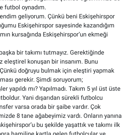
de futbol oynadım.
kendim geliyorum. Çünkü beni Eskişehirspor
 çocuğumu Eskişehirspor sayesinde kazandığım
ımın kursağında Eskişehirspor’un ekmeği
başka bir takımı tutmayız. Gerektiğinde
raz eleştirel konuşan bir insanım. Bunu
Çünkü doğruyu bulmak için eleştiri yapmak
 olması gerekir. Şimdi soruyorum;
ler yapıldı mı? Yapılmadı. Takım 5 yıl üst üste
boldur. Yani dışarıdan sürekli futbolcu
nsfer varsa orada bir şaibe vardır. Çok
mizde 8 tane ağabeyimiz vardı. Onların yanına
kişehirspor’u bu şekilde yaşattık ve takımı ilk
nra hamiline kartla gelen futbolcular ve