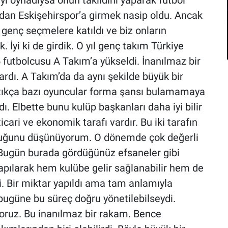
yi oynadıysa onun taklidini yaparak futbol
dan Eskişehirspor’a girmek nasip oldu. Ancak
e genç seçmelere katıldı ve biz onların
. İyi ki de girdik. O yıl genç takım Türkiye
futbolcusu A Takım’a yükseldi. İnanılmaz bir
ardı. A Takım’da da aynı şekilde büyük bir
ttıkça bazı oyuncular forma şansı bulamamaya
. Elbette bunu kulüp başkanları daha iyi bilir
ari ve ekonomik tarafı vardır. Bu iki tarafın
lduğunu düşünüyorum. O dönemde çok değerli
. Bugün burada gördüğünüz efsaneler gibi
 yapılarak hem kulübe gelir sağlanabilir hem de
di. Bir miktar yapıldı ama tam anlamıyla
bugüne bu süreç doğru yönetilebilseydi.
yoruz. Bu inanılmaz bir rakam. Bence