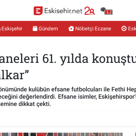
Eskişehir
Gündem
Nöbetçi Eczane
Esk
aneleri 61. yılda konuşt
lkar”
dönümünde kulübün efsane futbolcuları ile Fethi Hep
ceğini değerlendirdi. Efsane isimler, Eskişehirspo
önemine dikkat çekti.