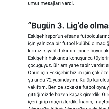
umut mesajları verdi.
“Bugün 3. Lig’de olma
Eskişehirspor'un efsane futbolcuların
için yalnızca bir futbol kulübü olmadığ
kırmızı-siyahlı takımın içinde büyüdük
Eskişehir hakkında konuşunca tüylerim
çocuğuyuz. Bir amiyane tabir vardır; s
Onun için Eskişehir bizim için çok özel
şu anda 72 yaşındayım. Kulüp kurul
vakıftım. Ben de sokakta futbol oynu
gittiğimizde bazen kaçak girerdik. G
içeri girip maçı izlerdik. İnanın, m