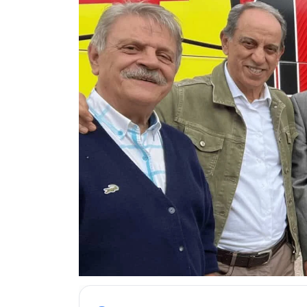
ESKİŞEHİR NÖBETÇİ ECZANELER
Eskişehir Haber İçerikleri
Eskişehir Hava Durumu
Eskişehir Tramvay Saatleri
Eskişehir Otobüs Saatleri