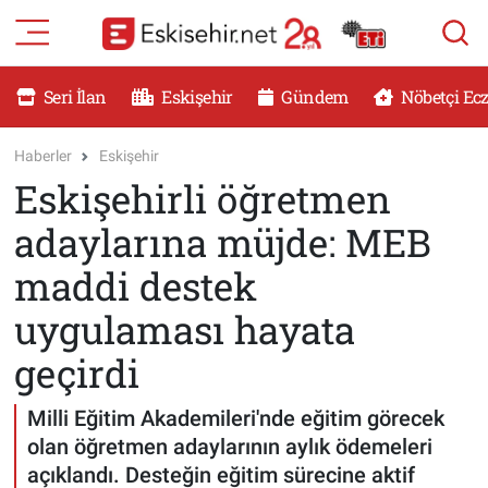
RESMİ İLANLAR
Eskişehir Nöbetçi Eczaneler
Seri İlan
Eskişehir
Gündem
Nöbetçi Ec
GÜNDEM
Eskişehir Hava Durumu
Haberler
Eskişehir
Eskişehirli öğretmen
DÜNYA
Eskişehir Namaz Vakitleri
adaylarına müjde: MEB
SAĞLIK
Eskişehir Trafik Yoğunluk Haritası
maddi destek
MAGAZİN
Süper Lig Puan Durumu ve Fikstür
uygulaması hayata
geçirdi
KADIN
Tüm Manşetler
Milli Eğitim Akademileri'nde eğitim görecek
TEKNOLOJİ
Son Dakika Haberleri
olan öğretmen adaylarının aylık ödemeleri
YEMEK
Haber Arşivi
açıklandı. Desteğin eğitim sürecine aktif