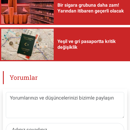
Bir sigara grubuna daha zam!
Yarından itibaren geçerli olacak
Yeşil ve gri pasaportta kritik
değişiklik
Yorumlar