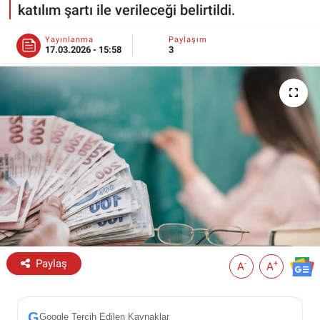
katılım şartı ile verileceği belirtildi.
ESKİŞEHİR NÖBETÇİ ECZANELER
Yayınlanma
Paylaşım
17.03.2026 - 15:58
3
Eskişehir Haber İçerikleri
Eskişehir Hava Durumu
Eskişehir Tramvay Saatleri
Eskişehir Otobüs Saatleri
Paylaş
-
+
A
A
G
Google Tercih Edilen Kaynaklar