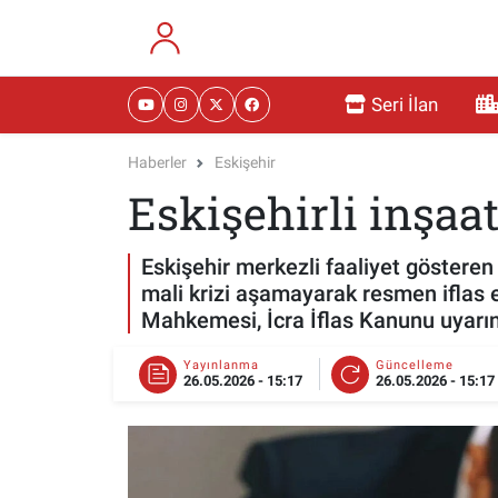
RESMİ İLANLAR
Eskişehir Nöbetçi Eczaneler
Seri İlan
GÜNDEM
Eskişehir Hava Durumu
Haberler
Eskişehir
Eskişehirli inşaat
DÜNYA
Eskişehir Namaz Vakitleri
SAĞLIK
Eskişehir Trafik Yoğunluk Haritası
Eskişehir merkezli faaliyet gösteren
mali krizi aşamayarak resmen iflas e
MAGAZİN
Süper Lig Puan Durumu ve Fikstür
Mahkemesi, İcra İflas Kanunu uyarınc
KADIN
Tüm Manşetler
Yayınlanma
Güncelleme
26.05.2026 - 15:17
26.05.2026 - 15:17
TEKNOLOJİ
Son Dakika Haberleri
YEMEK
Haber Arşivi