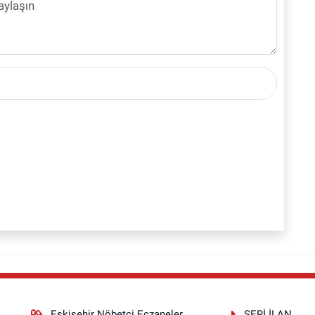
Eskişehir Nöbetçi Eczaneler
SERİ İLAN