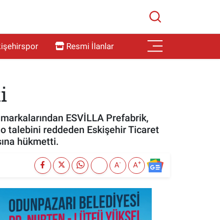
işehirspor
Resmi İlanlar
i
an markalarından ESVİLLA Prefabrik,
to talebini reddeden Eskişehir Ticaret
sına hükmetti.
-
+
A
A