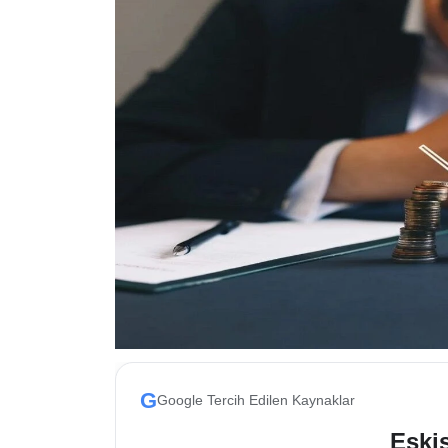
ESKİŞEHİR NÖBETÇİ ECZANELER
Eskişehir Haber İçerikleri
Eskişehir Hava Durumu
Eskişehir Tramvay Saatleri
Eskişehir Otobüs Saatleri
G
Google Tercih Edilen Kaynaklar
Eskis