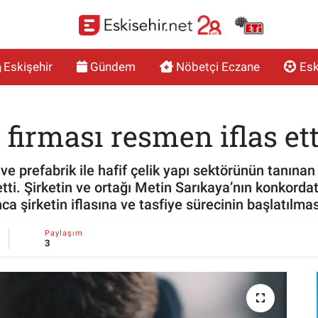
Eskişehir
Gündem
Nöbetçi Eczane
Esk
 firması resmen iflas ett
 ve prefabrik ile hafif çelik yapı sektörünün tanın
tti. Şirketin ve ortağı Metin Sarıkaya’nın konkorda
a şirketin iflasına ve tasfiye sürecinin başlatılma
Paylaşım
3