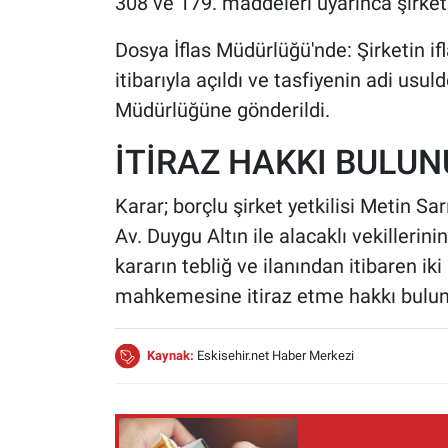
308 ve 179. maddeleri uyarınca şirket
Dosya İflas Müdürlüğü'nde: Şirketin if
itibarıyla açıldı ve tasfiyenin adi usul
Müdürlüğüne gönderildi.
İTİRAZ HAKKI BULU
Karar; borçlu şirket yetkilisi Metin Sa
Av. Duygu Altın ile alacaklı vekillerin
kararın tebliğ ve ilanından itibaren iki
mahkemesine itiraz etme hakkı bulun
Kaynak:
Eskisehir.net Haber Merkezi