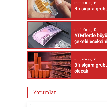
EDITÖRÜN SEÇTIĞI
Bir sigara grub
EDITÖRÜN SEÇTIĞI
ATM'lerde büyük
çekebileceksin
EDITÖRÜN SEÇTIĞI
Bir sigara grub
olacak
Yorumlar