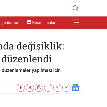
işehirspor
Resmi İlanlar
nda değişiklik:
n düzenlendi
i düzenlemeler yapılması için
-
+
A
A