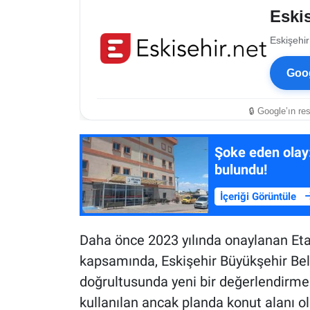
Eskis
Eskişehir
Goog
🔒 Google’ın re
Şoke eden olay:
bulundu!
İçeriği Görüntüle
Daha önce 2023 yılında onaylanan Et
kapsamında, Eskişehir Büyükşehir Beled
doğrultusunda yeni bir değerlendirme y
kullanılan ancak planda konut alanı ol