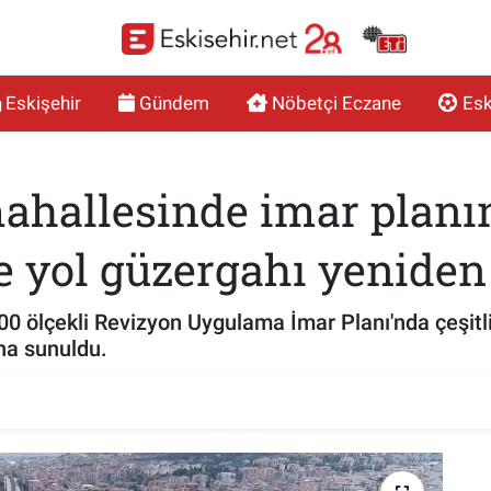
Eskişehir
Gündem
Nöbetçi Eczane
Esk
mahallesinde imar planı
ve yol güzergahı yenide
000 ölçekli Revizyon Uygulama İmar Planı'nda çeşitl
na sunuldu.