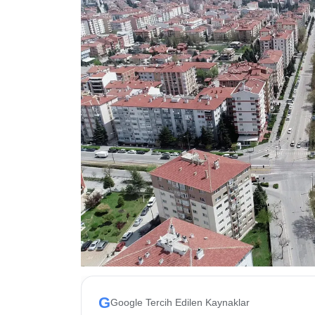
ESKİŞEHİR NÖBETÇİ ECZANELER
Eskişehir Haber İçerikleri
Eskişehir Hava Durumu
Eskişehir Tramvay Saatleri
Eskişehir Otobüs Saatleri
G
Google Tercih Edilen Kaynaklar