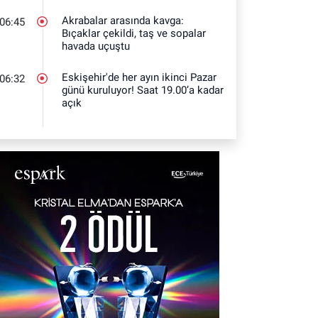
Akrabalar arasında kavga:
06:45
Bıçaklar çekildi, taş ve sopalar
havada uçuştu
Eskişehir'de her ayın ikinci Pazar
06:32
günü kuruluyor! Saat 19.00’a kadar
açık