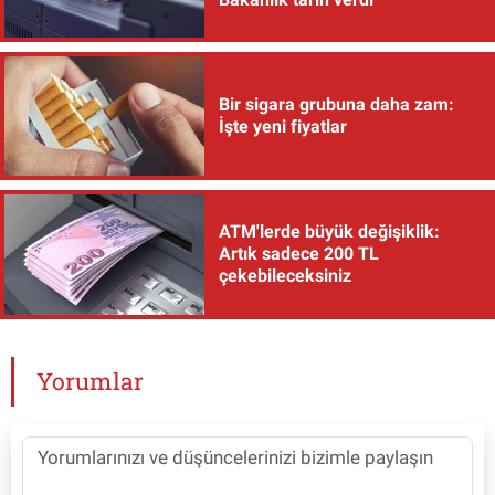
Bir sigara grubuna daha zam:
İşte yeni fiyatlar
ATM'lerde büyük değişiklik:
Artık sadece 200 TL
çekebileceksiniz
Yorumlar