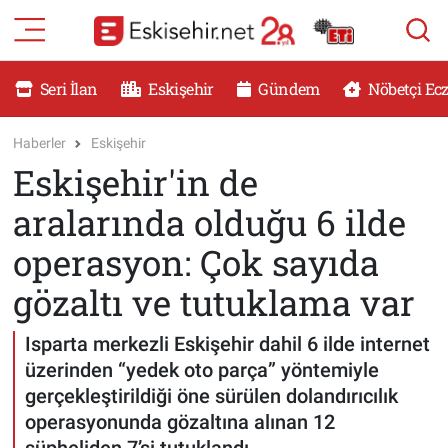
RESMİ İLANLAR
Eskişehir Nöbetçi Eczaneler
Seri İlan
Eskişehir
Gündem
Nöbetçi Ec
GÜNDEM
Eskişehir Hava Durumu
Haberler
Eskişehir
Eskişehir'in de
DÜNYA
Eskişehir Namaz Vakitleri
aralarında olduğu 6 ilde
SAĞLIK
Eskişehir Trafik Yoğunluk Haritası
operasyon: Çok sayıda
MAGAZİN
Süper Lig Puan Durumu ve Fikstür
gözaltı ve tutuklama var
KADIN
Tüm Manşetler
Isparta merkezli Eskişehir dahil 6 ilde internet
üzerinden “yedek oto parça” yöntemiyle
TEKNOLOJİ
Son Dakika Haberleri
gerçekleştirildiği öne sürülen dolandırıcılık
operasyonunda gözaltına alınan 12
YEMEK
Haber Arşivi
şüpheliden 7’si tutuklandı.