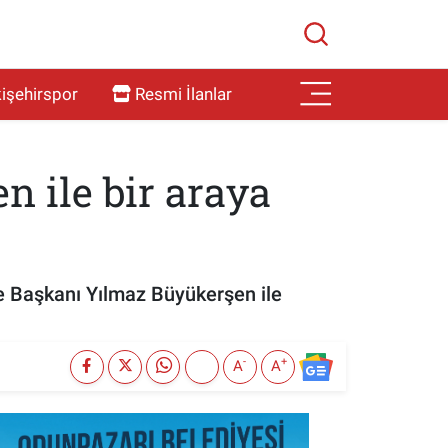
işehirspor
Resmi İlanlar
n ile bir araya
e Başkanı Yılmaz Büyükerşen ile
-
+
A
A