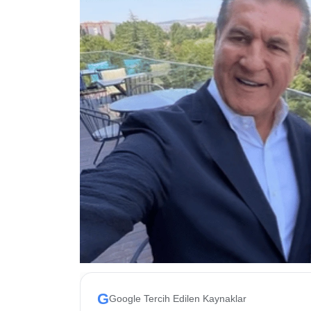
ESKİŞEHİR NÖBETÇİ ECZANELER
Eskişehir Haber İçerikleri
Eskişehir Hava Durumu
Eskişehir Tramvay Saatleri
Eskişehir Otobüs Saatleri
G
Google Tercih Edilen Kaynaklar