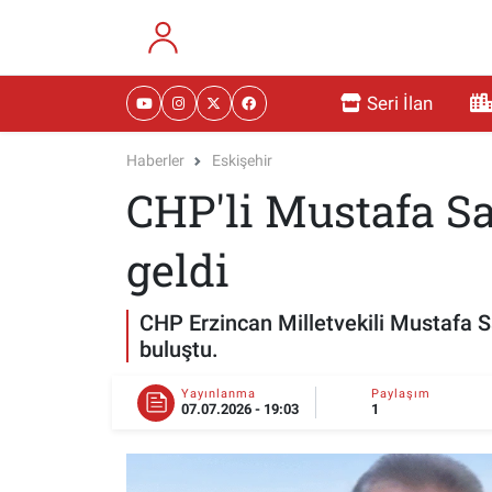
RESMİ İLANLAR
Eskişehir Nöbetçi Eczaneler
Seri İlan
GÜNDEM
Eskişehir Hava Durumu
Haberler
Eskişehir
CHP'li Mustafa Sa
DÜNYA
Eskişehir Namaz Vakitleri
SAĞLIK
Eskişehir Trafik Yoğunluk Haritası
geldi
MAGAZİN
Süper Lig Puan Durumu ve Fikstür
CHP Erzincan Milletvekili Mustafa S
buluştu.
KADIN
Tüm Manşetler
Yayınlanma
Paylaşım
07.07.2026 - 19:03
1
TEKNOLOJİ
Son Dakika Haberleri
YEMEK
Haber Arşivi