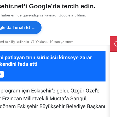
ehir.net’i Google’da tercih edin.
 haberlerinde güvendiğiniz kaynağı Google’a bildirin.
le’da Tercih Et →
smi özelliği kullanılır. ⏱ Yaklaşık 10 saniye sürer.
eni patlayan tırın sürücüsü kimseye zarar
endini feda etti
program için Eskişehir'e geldi. Özgür Özel'e
 Erzincan Milletvekili Mustafa Sarıgül,
 dönem Eskişehir Büyükşehir Belediye Başkanı