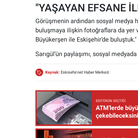
"YAŞAYAN EFSANE İL
Görüşmenin ardından sosyal medya h
buluşmaya ilişkin fotoğraflara da yer
Büyükerşen ile Eskişehir'de buluştuk." 
Sarıgül'ün paylaşımı, sosyal medyada 
Kaynak:
Eskisehir.net Haber Merkezi
EDITÖRÜN SEÇTIĞI
ATM'lerde büyük
çekebileceksin