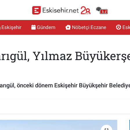
Eskişehir
Gündem
Nöbetçi Eczane
Esk
rıgül, Yılmaz Büyükerşe
arıgül, önceki dönem Eskişehir Büyükşehir Belediy