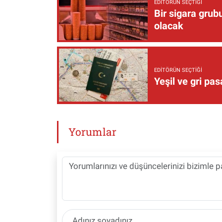
EDITÖRÜN SEÇTIĞI
Bir sigara grub
olacak
EDITÖRÜN SEÇTIĞI
Yeşil ve gri pas
Yorumlar