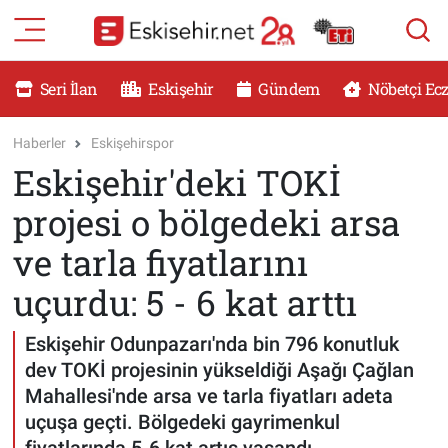
RESMİ İLANLAR
Eskişehir Nöbetçi Eczaneler
Seri İlan
Eskişehir
Gündem
Nöbetçi Ec
GÜNDEM
Eskişehir Hava Durumu
Haberler
Eskişehirspor
Eskişehir'deki TOKİ
DÜNYA
Eskişehir Namaz Vakitleri
projesi o bölgedeki arsa
SAĞLIK
Eskişehir Trafik Yoğunluk Haritası
ve tarla fiyatlarını
MAGAZİN
Süper Lig Puan Durumu ve Fikstür
uçurdu: 5 - 6 kat arttı
KADIN
Tüm Manşetler
Eskişehir Odunpazarı'nda bin 796 konutluk
dev TOKİ projesinin yükseldiği Aşağı Çağlan
TEKNOLOJİ
Son Dakika Haberleri
Mahallesi'nde arsa ve tarla fiyatları adeta
uçuşa geçti. Bölgedeki gayrimenkul
YEMEK
Haber Arşivi
fiyatlarında 5-6 kat artış yaşandı.