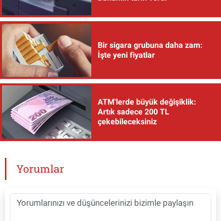
Bir sigara grubuna daha zam:
İşte yeni fiyatlar
ATM'lerde büyük değişiklik:
Artık sadece 200 TL
çekebileceksiniz
Yorumlar