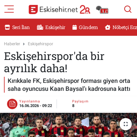
RESMİ İLANLAR
Eskişehir Nöbetçi Eczaneler
Seri İlan
Eskişehir
Gündem
Nöbetçi Ec
GÜNDEM
Eskişehir Hava Durumu
Haberler
Eskişehirspor
Eskişehirspor'da bir
DÜNYA
Eskişehir Namaz Vakitleri
ayrılık daha!
SAĞLIK
Eskişehir Trafik Yoğunluk Haritası
Kırıkkale FK, Eskişehirspor forması giyen orta
MAGAZİN
Süper Lig Puan Durumu ve Fikstür
saha oyuncusu Kaan Baysal’ı kadrosuna kattı
KADIN
Tüm Manşetler
Yayınlanma
Paylaşım
16.06.2026 - 09:22
8
TEKNOLOJİ
Son Dakika Haberleri
YEMEK
Haber Arşivi