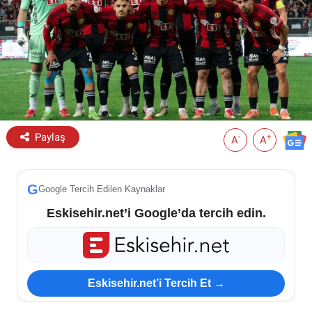
ESKİŞEHİR NÖBETÇİ ECZANELER
Eskişehir Haber İçerikleri
Eskişehir Hava Durumu
Eskişehir Tramvay Saatleri
Paylaş
-
+
A
A
Eskişehir Otobüs Saatleri
G
Google Tercih Edilen Kaynaklar
Eskisehir.net’i Google’da tercih edin.
Eskisehir.net’i Tercih Et →