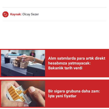
Kaynak:
Olcay Sezer
Alım satımlarda para artık direkt
hesabınıza yatmayacak:
Bakanlık tarih verdi
Bir sigara grubuna daha zam:
İşte yeni fiyatlar